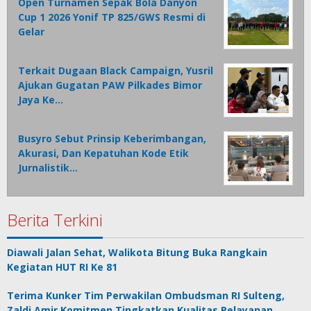
Open Turnamen Sepak Bola Danyon
Cup 1 2026 Yonif TP 825/GWS Resmi di
Gelar
Terkait Dugaan Black Campaign, Yusril
Ajukan Gugatan PAW Pilkades Bimor
Jaya Ke…
Busyro Sebut Prinsip Keberimbangan,
Akurasi, Dan Kepatuhan Kode Etik
Jurnalistik…
Berita Terkini
Diawali Jalan Sehat, Walikota Bitung Buka Rangkain
Kegiatan HUT RI Ke 81
Terima Kunker Tim Perwakilan Ombudsman RI Sulteng,
Zaldi Amir Komitmen Tingkatkan Kualitas Pelayanan