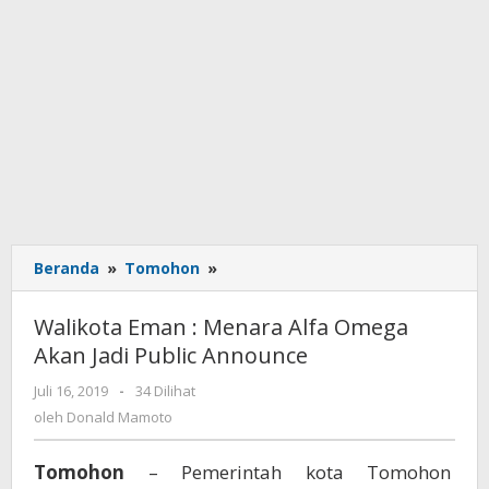
Beranda
»
Tomohon
»
Walikota
Eman
:
Walikota Eman : Menara Alfa Omega
Menara
Akan Jadi Public Announce
Alfa
Omega
Juli 16, 2019
oleh
-
34 Dilihat
Akan
Donald
oleh
Donald Mamoto
Jadi
Mamoto
Public
Tomohon
– Pemerintah kota Tomohon
Announce