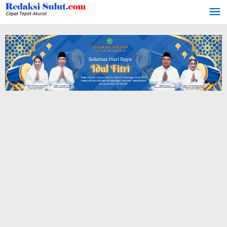
Lewati
ke
konten