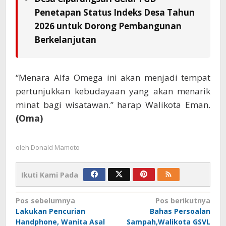
Penetapan Status Indeks Desa Tahun
2026 untuk Dorong Pembangunan
Berkelanjutan
“Menara Alfa Omega ini akan menjadi tempat
pertunjukkan kebudayaan yang akan menarik
minat bagi wisatawan.” harap Walikota Eman.
(Oma)
oleh
Donald Mamoto
Ikuti Kami Pada
Navigasi
Pos sebelumnya
Pos berikutnya
Lakukan Pencurian
Bahas Persoalan
pos
Handphone, Wanita Asal
Sampah,Walikota GSVL