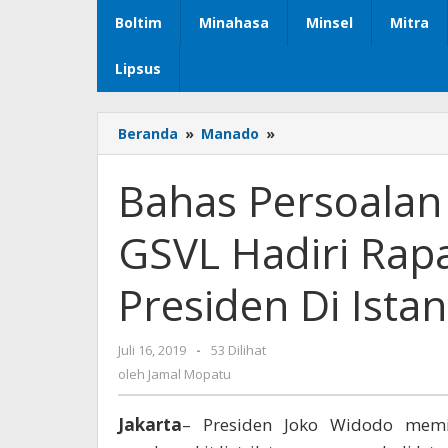
Boltim
Minahasa
Minsel
Mitra
Lipsus
Beranda
»
Manado
»
Bahas
Persoalan
Sampah,Walikota
Bahas Persoalan
GSVL
Hadiri
GSVL Hadiri Rap
Rapat
Terbatas
Bersama
Presiden Di Ista
Presiden
Di
Istana
Juli 16, 2019
oleh
-
53 Dilihat
Jamal
oleh
Jamal Mopatu
Mopatu
Jakarta
– Presiden Joko Widodo memi