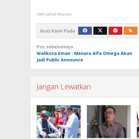
oleh
Jamal Mopatu
Ikuti Kami Pada
Navigasi
Pos sebelumnya
Walikota Eman : Menara Alfa Omega Akan
pos
Jadi Public Announce
Jangan Lewatkan