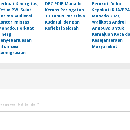
Perkuat Sinergitas,
DPC PDIP Manado
Pemkot-Dekot
Ketua PWI Sulut
Kemas Peringatan
Sepakati KUA/PPA
Terima Audiensi
30 Tahun Peristiwa
Manado 2027,
Kantor Imigrasi
Kudatuli dengan
Walikota Andrei
Manado, Perkuat
Refleksi Sejarah
Angouw: Untuk
Sinergi
Kemajuan Kota d
Penyebarluasan
Kesejahteraan
Informasi
Masyarakat
Keimigrasian
 yang wajib ditandai
*