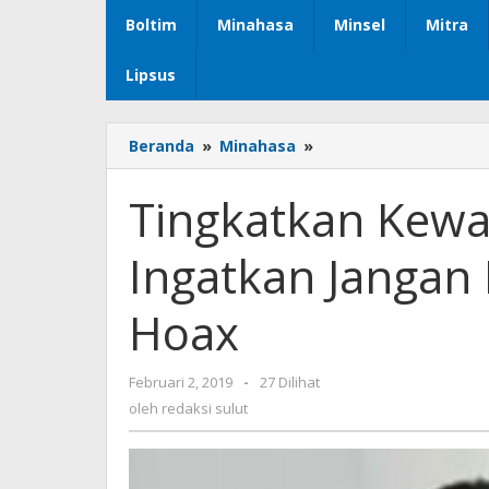
Boltim
Minahasa
Minsel
Mitra
Lipsus
Beranda
»
Minahasa
»
Tingkatkan
Kewaspasdaan,Wabu
RD
Tingkatkan Kew
Ingatkan
Jangan
Ingatkan Jangan 
Percaya
Informasi
Hoax
Hoax
Februari 2, 2019
oleh
-
27 Dilihat
redaksi
oleh
redaksi sulut
sulut