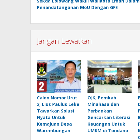
Sekda Lolowang Wakili Walikota Eman Dalam
pos
Penandatanganan MoU Dengan GFE
Jangan Lewatkan
Calon Nomor Urut
OJK, Pemkab
2, Lius Paulus Leke
Minahasa dan
Tawarkan Solusi
Perbankan
Nyata Untuk
Gencarkan Literasi
Kemajuan Desa
Keuangan Untuk
Warembungan
UMKM di Tondano