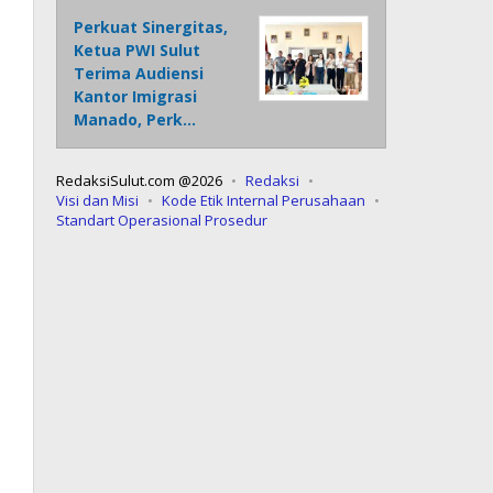
Perkuat Sinergitas,
Ketua PWI Sulut
Terima Audiensi
Kantor Imigrasi
Manado, Perk…
RedaksiSulut.com @2026
Redaksi
Visi dan Misi
Kode Etik Internal Perusahaan
Standart Operasional Prosedur