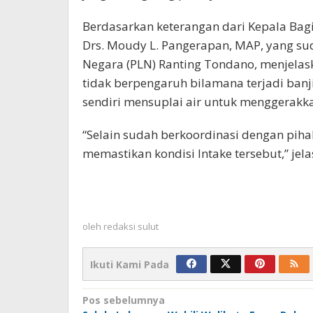
Berdasarkan keterangan dari Kepala Bag
Drs. Moudy L. Pangerapan, MAP, yang su
Negara (PLN) Ranting Tondano, menjelas
tidak berpengaruh bilamana terjadi banji
sendiri mensuplai air untuk menggerakk
“Selain sudah berkoordinasi dengan piha
memastikan kondisi Intake tersebut,” jel
oleh
redaksi sulut
Ikuti Kami Pada
Navigasi
Pos sebelumnya