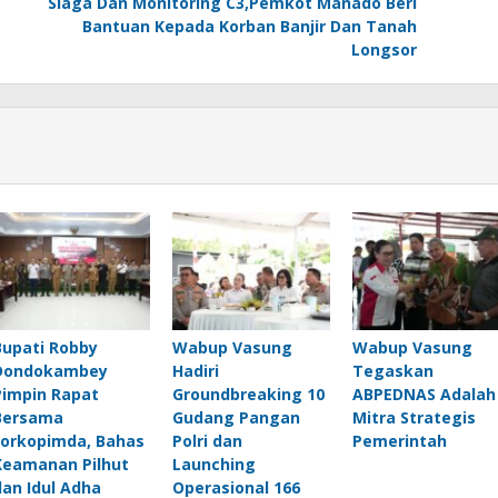
Siaga Dan Monitoring C3,Pemkot Manado Beri
Bantuan Kepada Korban Banjir Dan Tanah
Longsor
Bupati Robby
Wabup Vasung
Wabup Vasung
Dondokambey
Hadiri
Tegaskan
Pimpin Rapat
Groundbreaking 10
ABPEDNAS Adalah
Bersama
Gudang Pangan
Mitra Strategis
Forkopimda, Bahas
Polri dan
Pemerintah
Keamanan Pilhut
Launching
dan Idul Adha
Operasional 166