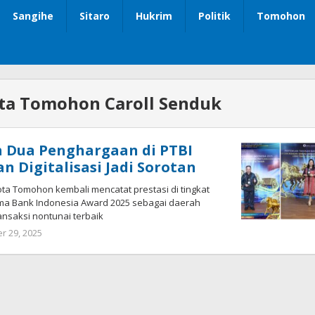
Sangihe
Sitaro
Hukrim
Politik
Tomohon
ta Tomohon Caroll Senduk
 Dua Penghargaan di PTBI
n Digitalisasi Jadi Sorotan
a Tomohon kembali mencatat prestasi di tingkat
ima Bank Indonesia Award 2025 sebagai daerah
nsaksi nontunai terbaik
 29, 2025
oleh
Bertje
Rotikan