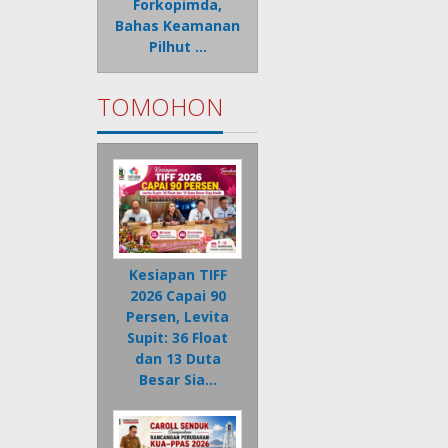
Forkopimda,
Bahas Keamanan
Pilhut …
TOMOHON
Kesiapan TIFF
2026 Capai 90
Persen, Levita
Supit: 36 Float
dan 13 Duta
Besar Sia…