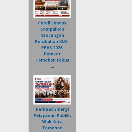
Caroll Senduk
Sampaikan
Rancangan
Perubahan KUA-
PPAS 2026,
Pemkot
Tomohon Fokus
…
Perkuat Sinergi
Pelayanan Publik,
Wali Kota
Tomohon