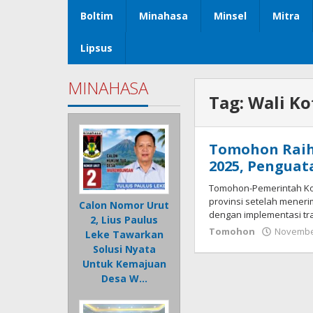
Boltim
Minahasa
Minsel
Mitra
Lipsus
MINAHASA
Tag:
Wali Ko
Tomohon Raih
2025, Penguata
Tomohon-Pemerintah Kot
provinsi setelah mener
Calon Nomor Urut
dengan implementasi tra
2, Lius Paulus
Tomohon
November
Leke Tawarkan
Solusi Nyata
Untuk Kemajuan
Desa W…