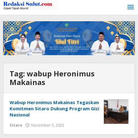
Lewati
ke
konten
Tag:
wabup Heronimus
Makainas
Wabup Heronimus Makainas Tegaskan
Komitmen Sitaro Dukung Program Gizi
Nasional
Sitaro
November 5, 2025
oleh
Iskelson
Gahagho