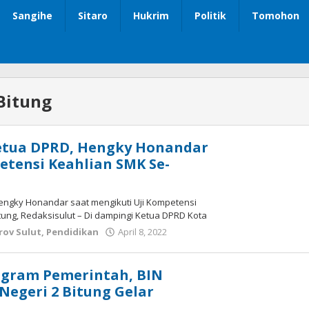
Sangihe
Sitaro
Hukrim
Politik
Tomohon
itung
etua DPRD, Hengky Honandar
petensi Keahlian SMK Se-
Hengky Honandar saat mengikuti Uji Kompetensi
itung, Redaksisulut – Di dampingi Ketua DPRD Kota
ov Sulut
,
Pendidikan
April 8, 2022
oleh
Wesly
Tamasiro
ogram Pemerintah, BIN
egeri 2 Bitung Gelar