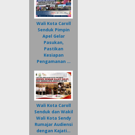
Wali Kota Caroll
Senduk Pimpin
Apel Gelar
Pasukan,
Pastikan
Kesiapan
Pengamanan …
Wali Kota Caroll
Senduk dan Wakil
Wali Kota Sendy
Rumajar Audiensi
dengan Kajati…