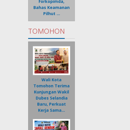
Forkopimda,
Bahas Keamanan
Pilhut …
TOMOHON
Wali Kota
Tomohon Terima
Kunjungan Wakil
Dubes Selandia
Baru, Perkuat
Kerja Sama…