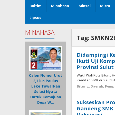
Boltim
Minahasa
Minsel
Mitra
Lipsus
MINAHASA
Tag:
SMKN2B
Didampingi K
Ikuti Uji Kom
Provinsi Sulut
Wakil Wali Kota Bitung 
Calon Nomor Urut
Keahlian SMK di Sulut B
2, Lius Paulus
Leke Tawarkan
Bitung
,
Daerah
,
Pempr
Solusi Nyata
Untuk Kemajuan
Sukseskan Pr
Desa W…
Gandeng SMK N
Vaksinasi