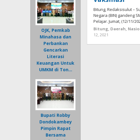
Bitung, Redaksisulut – 
Negara (BIN) gandeng SM
Pelajar. Jumat, (12/11/202
Bitung
,
Daerah
,
Nasio
OJK, Pemkab
12, 2021
oleh
Minahasa dan
Wesly
Perbankan
Tamasiro
Gencarkan
Literasi
Keuangan Untuk
UMKM di Ton…
Bupati Robby
Dondokambey
Pimpin Rapat
Bersama