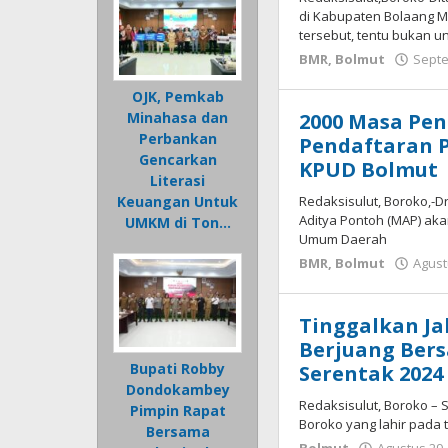
di Kabupaten Bolaang Mo
tersebut, tentu bukan 
BMR
,
Bolmut
Septe
OJK, Pemkab
2000 Masa Pe
Minahasa dan
Perbankan
Pendaftaran 
Gencarkan
KPUD Bolmut
Literasi
Redaksisulut, Boroko,-Dr
Keuangan Untuk
Aditya Pontoh (MAP) aka
UMKM di Ton…
Umum Daerah
BMR
,
Bolmut
Agust
Tinggalkan Ja
Berjuang Bers
Bupati Robby
Serentak 2024
Dondokambey
Redaksisulut, Boroko – S
Pimpin Rapat
Boroko yang lahir pada 
Bersama