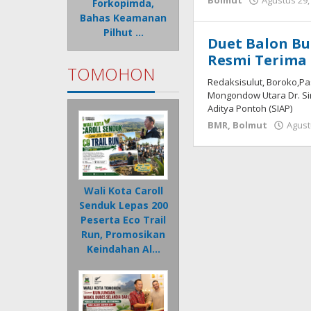
Bolmut
Agustus 29,
Forkopimda,
Bahas Keamanan
Pilhut …
Duet Balon B
Resmi Terima 
TOMOHON
Redaksisulut, Boroko,P
Mongondow Utara Dr. Sir
Aditya Pontoh (SIAP)
BMR
,
Bolmut
Agust
Wali Kota Caroll
Senduk Lepas 200
Peserta Eco Trail
Run, Promosikan
Keindahan Al…