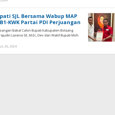
 2024
oleh
Ricky
Babay
upati SJL Bersama Wabup MAP
B1-KWK Partai PDI Perjuangan
asangan Bakal Calon Bupati kabupaten Bolaang
ajudin Lasena SE, M.Ec, Dev dan Wakil Bupati Moh.
us 26, 2024
oleh
Ricky
Babay