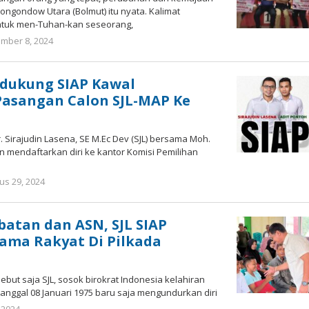
ngondow Utara (Bolmut) itu nyata. Kalimat
untuk men-Tuhan-kan seseorang,
mber 8, 2024
oleh
Ricky
Babay
ndukung SIAP Kawal
Pasangan Calon SJL-MAP Ke
. Sirajudin Lasena, SE M.Ec Dev (SJL) bersama Moh.
n mendaftarkan diri ke kantor Komisi Pemilihan
us 29, 2024
oleh
Ricky
Babay
batan dan ASN, SJL SIAP
ama Rakyat Di Pilkada
ebut saja SJL, sosok birokrat Indonesia kelahiran
tanggal 08 Januari 1975 baru saja mengundurkan diri