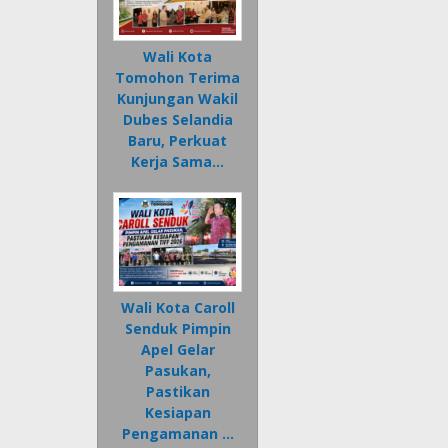
Wali Kota
Tomohon Terima
Kunjungan Wakil
Dubes Selandia
Baru, Perkuat
Kerja Sama…
Wali Kota Caroll
Senduk Pimpin
Apel Gelar
Pasukan,
Pastikan
Kesiapan
Pengamanan …