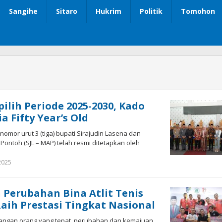
Sangihe
Sitaro
Hukrim
Politik
Tomohon
pilih Periode 2025-2030, Kado
a Fifty Year’s Old
omor urut 3 (tiga) bupati Sirajudin Lasena dan
 Pontoh (SJL – MAP) telah resmi ditetapkan oleh
2025
oleh
Ricky
Babay
h Perubahan Bina Atlit Tenis
aih Prestasi Tingkat Nasional
tangan orang yang tepat, perubahan dan kemajuan