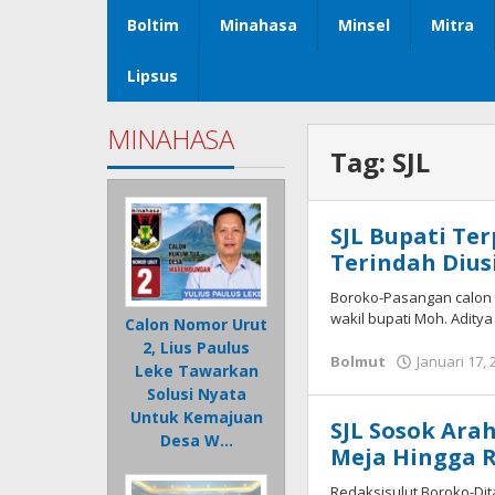
Boltim
Minahasa
Minsel
Mitra
Lipsus
MINAHASA
Tag:
SJL
SJL Bupati Ter
Terindah Diusi
Boroko-Pasangan calon n
wakil bupati Moh. Aditya
Calon Nomor Urut
2, Lius Paulus
Bolmut
Januari 17, 
Leke Tawarkan
Solusi Nyata
Untuk Kemajuan
SJL Sosok Ara
Desa W…
Meja Hingga R
Redaksisulut,Boroko-Di