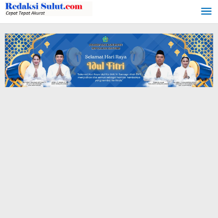
Lewati
ke
konten