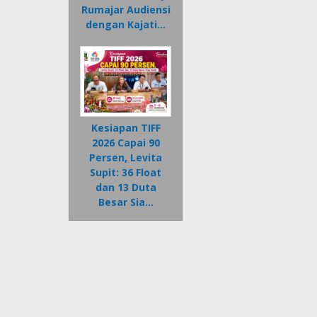
Rumajar Audiensi
dengan Kajati…
Kesiapan TIFF
2026 Capai 90
Persen, Levita
Supit: 36 Float
dan 13 Duta
Besar Sia…