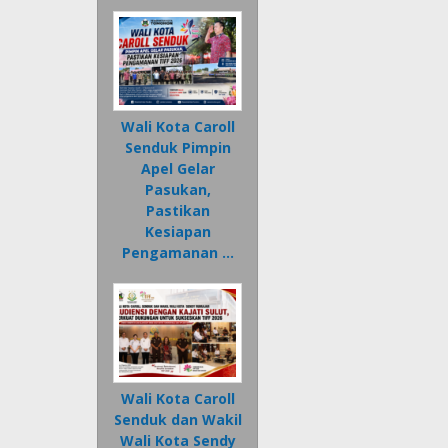
Wali Kota Caroll
Senduk Pimpin
Apel Gelar
Pasukan,
Pastikan
Kesiapan
Pengamanan …
Wali Kota Caroll
Senduk dan Wakil
Wali Kota Sendy