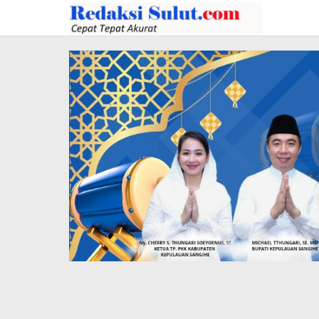
Lewati
ke
konten