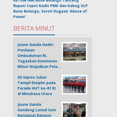
KETUM HMI Bone Bolango Tantang
Bupati Copot Kadis PMD dan Kabag ULP
Bone Bolango, Soroti Dugaan ‘Abuse of
Power’
BERITA MINUT
Joune Ganda Hadiri
Penilaian
Ombudsman RI,
Tegaskan Komitmen
Minut Wujudkan Pela…
SD Inpres Sukur
Tampil Disiplin pada
Parade HUT ke-81 RI
di Minahasa Utara
Joune Ganda
Gandeng Lanud Sam
Ratulangi Bangun