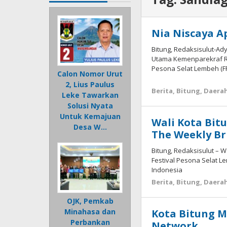
Nia Niscaya A
Bitung, Redaksisulut-Ad
Utama Kemenparekraf RI,
Pesona Selat Lembeh (F
Calon Nomor Urut
2, Lius Paulus
Berita
,
Bitung
,
Daera
Leke Tawarkan
Solusi Nyata
Untuk Kemajuan
Wali Kota Bit
Desa W…
The Weekly Br
Bitung, Redaksisulut – W
Festival Pesona Selat L
Indonesia
Berita
,
Bitung
,
Daera
OJK, Pemkab
Kota Bitung M
Minahasa dan
Perbankan
Network