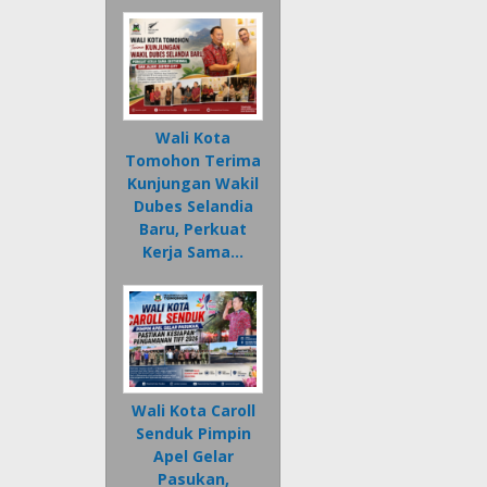
Wali Kota
Tomohon Terima
Kunjungan Wakil
Dubes Selandia
Baru, Perkuat
Kerja Sama…
Wali Kota Caroll
Senduk Pimpin
Apel Gelar
Pasukan,