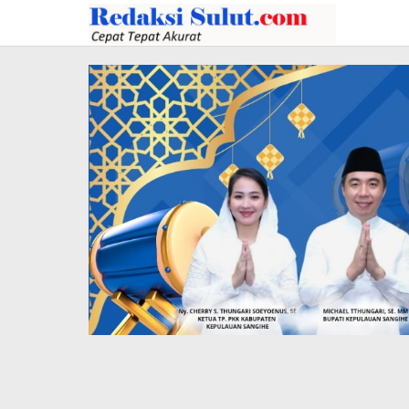
Lewati
ke
konten