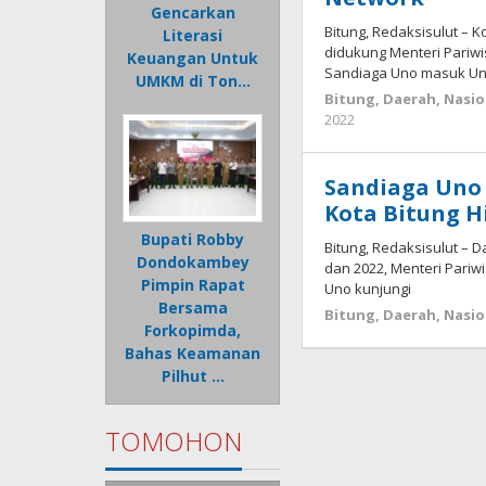
Gencarkan
Bitung, Redaksisulut – K
Literasi
didukung Menteri Pariwi
Keuangan Untuk
Sandiaga Uno masuk U
UMKM di Ton…
Bitung
,
Daerah
,
Nasio
2022
oleh
Wesly
Tamasiro
Sandiaga Uno 
Kota Bitung H
Bupati Robby
Bitung, Redaksisulut –
Dondokambey
dan 2022, Menteri Pariw
Pimpin Rapat
Uno kunjungi
Bersama
Bitung
,
Daerah
,
Nasio
Forkopimda,
Bahas Keamanan
Pilhut …
TOMOHON