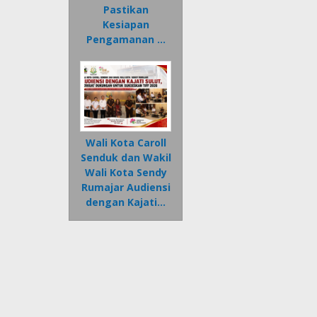
Pastikan
Kesiapan
Pengamanan …
Wali Kota Caroll
Senduk dan Wakil
Wali Kota Sendy
Rumajar Audiensi
dengan Kajati…