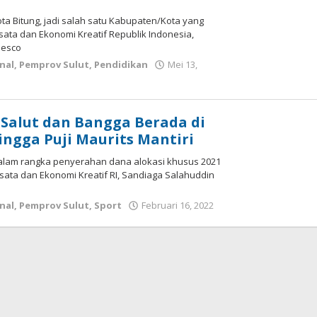
ota Bitung, jadi salah satu Kabupaten/Kota yang
sata dan Ekonomi Kreatif Republik Indonesia,
nesco
nal
,
Pemprov Sulut
,
Pendidikan
Mei 13,
Salut dan Bangga Berada di
ingga Puji Maurits Mantiri
 Dalam rangka penyerahan dana alokasi khusus 2021
isata dan Ekonomi Kreatif RI, Sandiaga Salahuddin
nal
,
Pemprov Sulut
,
Sport
Februari 16, 2022
oleh
Wesly
Tamasiro