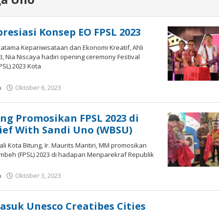
presiasi Konsep EO FPSL 2023
yatama Kepariwisataan dan Ekonomi Kreatif, Ahli
 Nia Niscaya hadiri opening ceremony Festival
PSL) 2023 Kota
h
Oktober 6, 2023
oleh
Wesly
Tamasiro
ung Promosikan FPSL 2023 di
ief With Sandi Uno (WBSU)
ali Kota Bitung, Ir. Maurits Mantiri, MM promosikan
embeh (FPSL) 2023 di hadapan Menparekraf Republik
h
Oktober 3, 2023
oleh
Wesly
Tamasiro
asuk Unesco Creatibes Cities