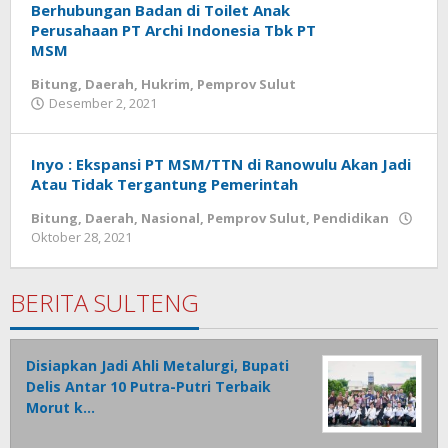
Berhubungan Badan di Toilet Anak
Perusahaan PT Archi Indonesia Tbk PT
MSM
Bitung
,
Daerah
,
Hukrim
,
Pemprov Sulut
Desember 2, 2021
oleh
Wesly
Tamasiro
Inyo : Ekspansi PT MSM/TTN di Ranowulu Akan Jadi
Atau Tidak Tergantung Pemerintah
Bitung
,
Daerah
,
Nasional
,
Pemprov Sulut
,
Pendidikan
Oktober 28, 2021
oleh
Wesly
Tamasiro
BERITA SULTENG
Disiapkan Jadi Ahli Metalurgi, Bupati
Delis Antar 10 Putra-Putri Terbaik
Morut k…