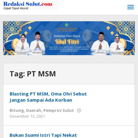
Lewati
ke
konten
Tag:
PT MSM
Blasting PT MSM, Oma Olvi Sebut
Jangan Sampai Ada Korban
Bitung
,
Daerah
,
Pemprov Sulut
Desember 13, 2021
oleh
Wesly
Tamasiro
Bukan Suami Istri Tapi Nekat