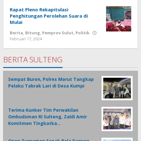
Tamasiro
Rapat Pleno Rekapitulasi
Penghitungan Perolehan Suara di
Mulai
Berita
,
Bitung
,
Pemprov Sulut
,
Politik
Februari 17, 2024
oleh
Wesly
Tamasiro
BERITA SULTENG
Sempat Buron, Polres Morut Tangkap
Pelaku Tabrak Lari di Desa Kumpi
Terima Kunker Tim Perwakilan
Ombudsman RI Sulteng, Zaldi Amir
Komitmen Tingkatka…
Open Turnamen Sepak Bola Danyon