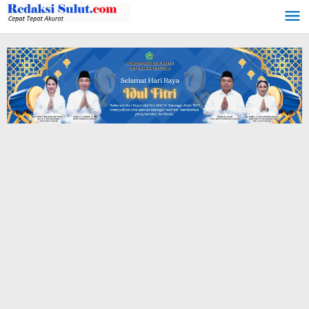
Lewati
ke
konten