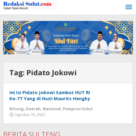
Lewati
ke
konten
Tag:
Pidato Jokowi
Ini Isi Pidato Jokowi Sambut HUT RI
Ke-77 Yang di Ikuti Maurits Hengky
Bitung
,
Daerah
,
Nasional
,
Pemprov Sulut
Agustus 16, 2022
oleh
Wesly
Tamasiro
BERITA SULTENG