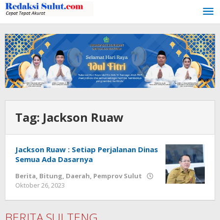
Lewati
ke
konten
Tag:
Jackson Ruaw
Jackson Ruaw : Setiap Perjalanan Dinas
Semua Ada Dasarnya
Berita
,
Bitung
,
Daerah
,
Pemprov Sulut
Oktober 26, 2023
oleh
Wesly
Tamasiro
BERITA SULTENG