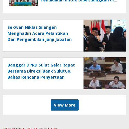
DPRD Sulut
Sekwan Niklas Silangen
Menghadiri Acara Pelantikan
Dan Pengambilan Janji Jabatan
Tinggi Pratama Di Lingkungan
Pemprov Sulut : Turut Berikan
Ucapan Selamat
Banggar DPRD Sulut Gelar Rapat
Bersama Direksi Bank SulutGo,
Bahas Rencana Penyertaan
Modal Rp30 Miliar pada KUA-
PPAS 2027
View More