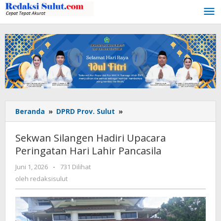
Lewati
ke
konten
Beranda
»
DPRD Prov. Sulut
»
Sekwan
Silangen
Hadiri
Sekwan Silangen Hadiri Upacara
Upacara
Peringatan Hari Lahir Pancasila
Peringatan
Hari
Juni 1, 2026
oleh
-
731 Dilihat
Lahir
redaksisulut
oleh
redaksisulut
Pancasila