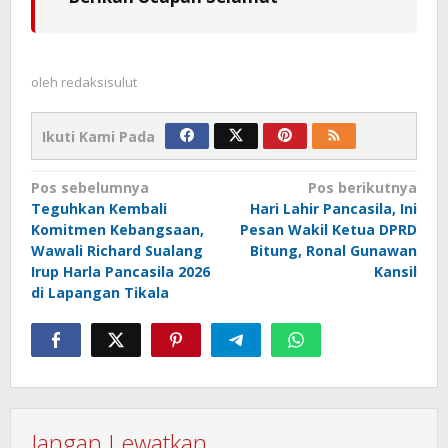
oleh
redaksisulut
Ikuti Kami Pada
Navigasi
Pos sebelumnya
Pos berikutnya
Teguhkan Kembali
Hari Lahir Pancasila, Ini
pos
Komitmen Kebangsaan,
Pesan Wakil Ketua DPRD
Wawali Richard Sualang
Bitung, Ronal Gunawan
Irup Harla Pancasila 2026
Kansil
di Lapangan Tikala
Jangan Lewatkan