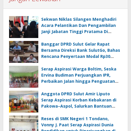
Sekwan Niklas Silangen Menghadiri
Acara Pelantikan Dan Pengambilan
Janji Jabatan Tinggi Pratama Di
Lingkungan Pemprov Sulut : Turut
Berikan Ucapan Selamat
Banggar DPRD Sulut Gelar Rapat
Bersama Direksi Bank SulutGo, Bahas
Rencana Penyertaan Modal Rp30
Miliar pada KUA-PPAS 2027
Serap Aspirasi Warga Boltim, Seska
Ervina Budiman Perjuangkan IPR,
Perbaikan Jalan hingga Penguatan
UMKM
Anggota DPRD Sulut Amir Liputo
Serap Aspirasi Korban Kebakaran di
Pakowa–Aspol, Salurkan Bantuan
Kemanusiaan
Reses di SMK Negeri 1 Tondano,
Vonny J. Paat Serap Aspirasi Dunia
Pendidikan untuk Diperjuangkan di