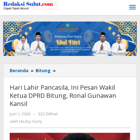
Lewati
ke
konten
Beranda
»
Bitung
»
Hari
Lahir
Pancasila,
Hari Lahir Pancasila, Ini Pesan Wakil
Ini
Ketua DPRD Bitung, Ronal Gunawan
Pesan
Kansil
Wakil
Ketua
Juni 1, 2026
oleh
-
322 Dilihat
DPRD
Hezky
oleh
Hezky Gony
Bitung,
Gony
Ronal
Gunawan