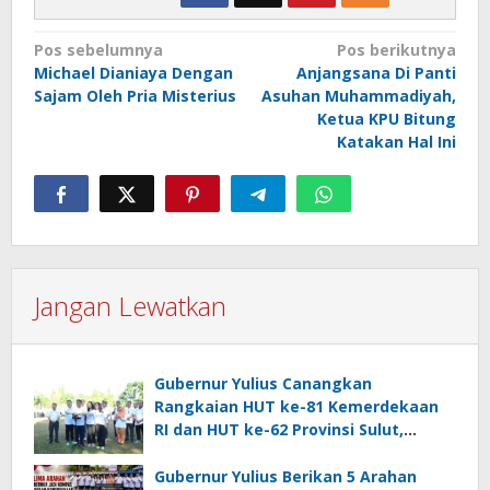
Navigasi
Pos sebelumnya
Pos berikutnya
Michael Dianiaya Dengan
Anjangsana Di Panti
pos
Sajam Oleh Pria Misterius
Asuhan Muhammadiyah,
Ketua KPU Bitung
Katakan Hal Ini
Jangan Lewatkan
Gubernur Yulius Canangkan
Rangkaian HUT ke-81 Kemerdekaan
RI dan HUT ke-62 Provinsi Sulut,
Tegaskan Semangat “Sulut Melaju”
Gubernur Yulius Berikan 5 Arahan