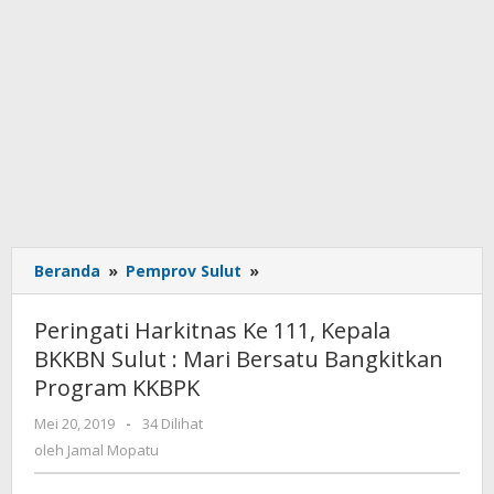
Beranda
»
Pemprov Sulut
»
Peringati
Harkitnas
Ke
Peringati Harkitnas Ke 111, Kepala
111,
BKKBN Sulut : Mari Bersatu Bangkitkan
Kepala
Program KKBPK
BKKBN
Sulut
Mei 20, 2019
oleh
-
34 Dilihat
:
Jamal
oleh
Jamal Mopatu
Mari
Mopatu
Bersatu