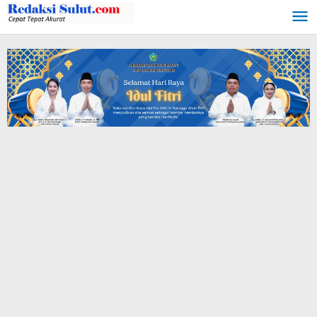
Lewati
ke
konten