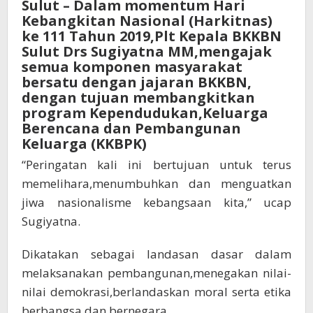
Sulut – Dalam momentum Hari
Bangkitkan
Kebangkitan Nasional (Harkitnas)
Program
ke 111 Tahun 2019,Plt Kepala BKKBN
KKBPK
Sulut Drs Sugiyatna MM,mengajak
semua komponen masyarakat
bersatu dengan jajaran BKKBN,
dengan tujuan membangkitkan
program Kependudukan,Keluarga
Berencana dan Pembangunan
Keluarga (KKBPK)
“Peringatan kali ini bertujuan untuk terus
memelihara,menumbuhkan dan menguatkan
jiwa nasionalisme kebangsaan kita,” ucap
Sugiyatna.
Dikatakan sebagai landasan dasar dalam
melaksanakan pembangunan,menegakan nilai-
nilai demokrasi,berlandaskan moral serta etika
berbangsa dan bernegara.