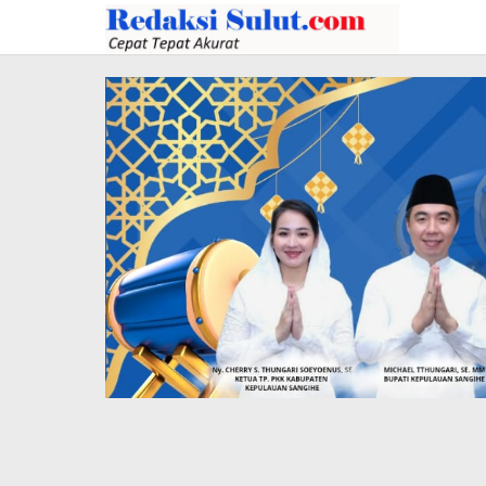
Lewati
ke
konten