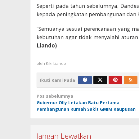
Seperti pada tahun sebelumnya, Dandes
kepada peningkatan pembangunan dan ke
“Semuanya sesuai perencanaan yang mat
kebutuhan agar tidak menyalahi aturan
Liando)
oleh
Kiki Liando
Ikuti Kami Pada
Navigasi
Pos sebelumnya
Gubernur Olly Letakan Batu Pertama
pos
Pembangunan Rumah Sakit GMIM Kaupusan
Jangan Lewatkan