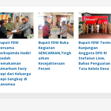
Bupati FDW
Bupati FDW Buka
Bupati FDW Terim
Bersama
Kegiatan
Kunjungan
Forkopimda Hadiri
GENCARKAN,Tingk
Anggota DPD RI
Ibadah
atkan
Stefanus Liow,
Pemakaman
Kesejahteraan
Bahas Penguatan
Almarhum Farry
Petani
Tata Kelola Desa
Repi dari Keluarga
Repi-Sangkoy di
Ranomea