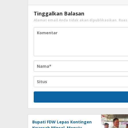
Tinggalkan Balasan
Alamat email Anda tidak akan dipublikasikan.
Ruas
Bupati FDW Lepas Kontingen
Kwarcab Minsel, Menuju