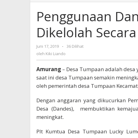
Dana
Desa
Penggunaan Dan
di
Tumpaan
Dikelolah Secar
Dikelolah
Secara
Transparan
Juni 17, 2019
oleh
-
36 Dilihat
Kiki
oleh
Kiki Liando
Liando
Amurang
– Desa Tumpaan adalah desa 
saat ini desa Tumpaan semakin meningkat
oleh pemerintah desa Tumpaan Kecama
Dengan anggaran yang dikucurkan Peme
Desa (Dandes), membuktikan kemajua
meningkat.
Plt Kumtua Desa Tumpaan Lucky Lumen