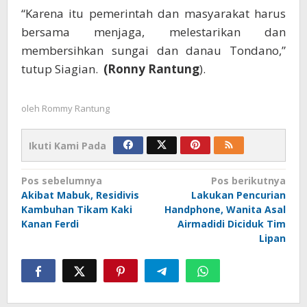
“Karena itu pemerintah dan masyarakat harus
bersama menjaga, melestarikan dan
membersihkan sungai dan danau Tondano,”
tutup Siagian.
(Ronny Rantung
).
oleh
Rommy Rantung
Ikuti Kami Pada
Navigasi
Pos sebelumnya
Pos berikutnya
Akibat Mabuk, Residivis
Lakukan Pencurian
pos
Kambuhan Tikam Kaki
Handphone, Wanita Asal
Kanan Ferdi
Airmadidi Diciduk Tim
Lipan