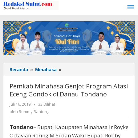
Lewati
ke
konten
Beranda
»
Minahasa
»
Pemkab
Minahasa
Genjot
Pemkab Minahasa Genjot Program Atasi
Program
Eceng Gondok di Danau Tondano
Atasi
Eceng
Juli 16, 2019
oleh
-
33 Dilihat
Gondok
Rommy
oleh
Rommy Rantung
di
Rantung
Danau
Tondano
– Bupati Kabupaten Minahasa Ir Royke
Tondano
Octavian Roring M.Si dan Wakil Bupati Robby