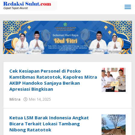
Lewati
ke
konten
Cek Kesiapan Personel di Posko
Kamtibmas Ratatotok, Kapolres Mitra
AKBP Handoko Sanjaya Berikan
Apresiasi Bingkisan
Mitra
Mei 14, 2025
oleh
Geri
Mokobimbing
Ketua LSM Barak Indonesia Angkat
Bicara Terkait Lokasi Tambang
Nibong Ratatotok