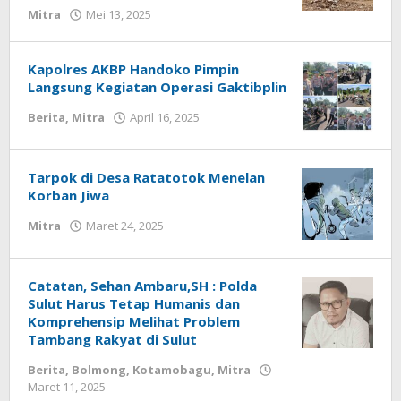
Mitra
Mei 13, 2025
oleh
redaksisulut
Kapolres AKBP Handoko Pimpin
Langsung Kegiatan Operasi Gaktibplin
Berita
,
Mitra
April 16, 2025
oleh
redaksisulut
Tarpok di Desa Ratatotok Menelan
Korban Jiwa
Mitra
Maret 24, 2025
oleh
redaksisulut
Catatan, Sehan Ambaru,SH : Polda
Sulut Harus Tetap Humanis dan
Komprehensip Melihat Problem
Tambang Rakyat di Sulut
Berita
,
Bolmong
,
Kotamobagu
,
Mitra
Maret 11, 2025
oleh