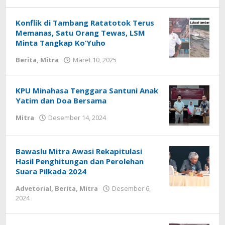
Anhar
Gaib
Konflik di Tambang Ratatotok Terus
Memanas, Satu Orang Tewas, LSM
Minta Tangkap Ko’Yuho
Berita
,
Mitra
Maret 10, 2025
oleh
Anhar
Gaib
KPU Minahasa Tenggara Santuni Anak
Yatim dan Doa Bersama
Mitra
Desember 14, 2024
oleh
Geri
Mokobimbing
Bawaslu Mitra Awasi Rekapitulasi
Hasil Penghitungan dan Perolehan
Suara Pilkada 2024
Advetorial
,
Berita
,
Mitra
Desember 6,
2024
oleh
Geri
Mokobimbing