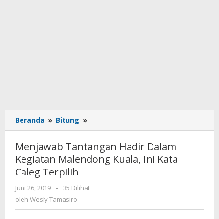
Beranda
»
Bitung
»
Menjawab
Tantangan
Hadir
Menjawab Tantangan Hadir Dalam
Dalam
Kegiatan Malendong Kuala, Ini Kata
Kegiatan
Caleg Terpilih
Malendong
Kuala,
Juni 26, 2019
oleh
-
35 Dilihat
Ini
Wesly
oleh
Wesly Tamasiro
Kata
Tamasiro
Caleg