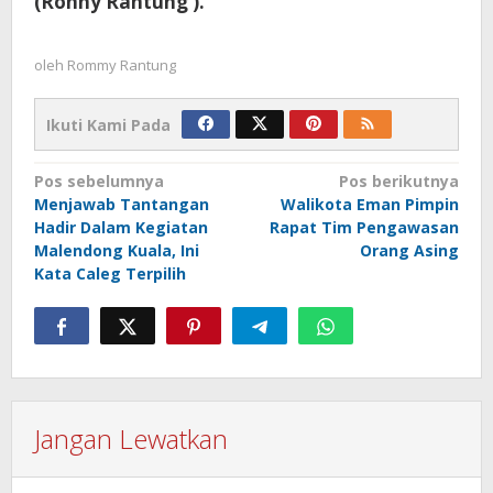
(Ronny Rantung ).
oleh
Rommy Rantung
Ikuti Kami Pada
Navigasi
Pos sebelumnya
Pos berikutnya
Menjawab Tantangan
Walikota Eman Pimpin
pos
Hadir Dalam Kegiatan
Rapat Tim Pengawasan
Malendong Kuala, Ini
Orang Asing
Kata Caleg Terpilih
Jangan Lewatkan