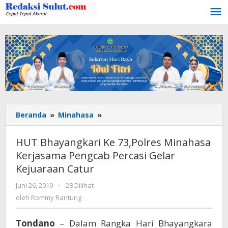
Lewati
ke
konten
Beranda
»
Minahasa
»
HUT
Bhayangkari
Ke
HUT Bhayangkari Ke 73,Polres Minahasa
73,Polres
Kerjasama Pengcab Percasi Gelar
Minahasa
Kejuaraan Catur
Kerjasama
Pengcab
Juni 26, 2019
oleh
-
28 Dilihat
Percasi
Rommy
oleh
Rommy Rantung
Gelar
Rantung
Kejuaraan
Catur
Tondano
– Dalam Rangka Hari Bhayangkara