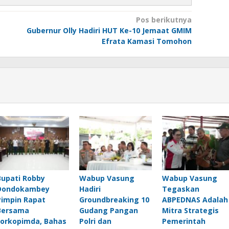
Pos berikutnya
Gubernur Olly Hadiri HUT Ke-10 Jemaat GMIM
Efrata Kamasi Tomohon
Bupati Robby
Wabup Vasung
Wabup Vasung
Dondokambey
Hadiri
Tegaskan
Pimpin Rapat
Groundbreaking 10
ABPEDNAS Adalah
Bersama
Gudang Pangan
Mitra Strategis
Forkopimda, Bahas
Polri dan
Pemerintah