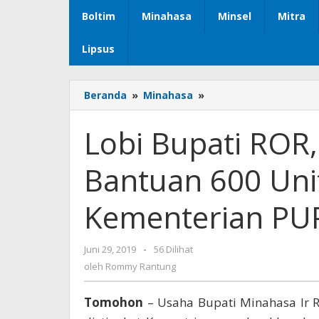
Boltim
Minahasa
Minsel
Mitra
Lipsus
Beranda
»
Minahasa
»
Lobi
Bupati
ROR,Minahasa
Lobi Bupati ROR
Dapat
Bantuan
Bantuan 600 Uni
600
Unit
Rumah
Kementerian PU
Dari
Kementerian
PUPR
Juni 29, 2019
oleh
-
56 Dilihat
Rommy
oleh
Rommy Rantung
Rantung
Tomohon
– Usaha Bupati Minahasa Ir R