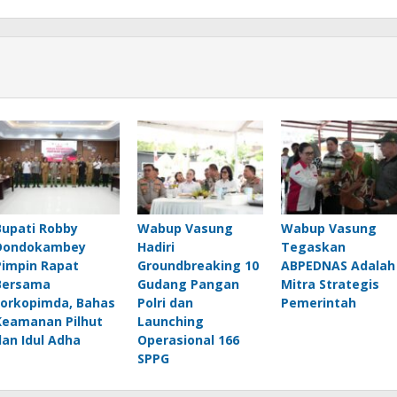
Bupati Robby
Wabup Vasung
Wabup Vasung
Dondokambey
Hadiri
Tegaskan
Pimpin Rapat
Groundbreaking 10
ABPEDNAS Adalah
Bersama
Gudang Pangan
Mitra Strategis
Forkopimda, Bahas
Polri dan
Pemerintah
Keamanan Pilhut
Launching
dan Idul Adha
Operasional 166
SPPG