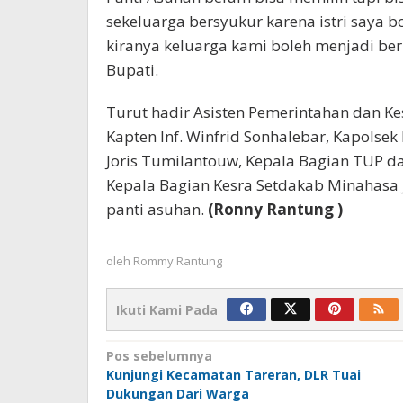
sekeluarga bersyukur karena istri saya b
kiranya keluarga kami boleh menjadi be
Bupati.
Turut hadir Asisten Pemerintahan dan 
Kapten Inf. Winfrid Sonhalebar, Kapols
Joris Tumilantouw, Kepala Bagian TUP d
Kepala Bagian Kesra Setdakab Minahasa
panti asuhan.
(Ronny Rantung )
oleh
Rommy Rantung
Ikuti Kami Pada
Navigasi
Pos sebelumnya
Kunjungi Kecamatan Tareran, DLR Tuai
pos
Dukungan Dari Warga