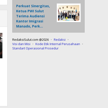
Perkuat Sinergitas,
Ketua PWI Sulut
Terima Audiensi
Kantor Imigrasi
Manado, Perk…
RedaksiSulut.com @2026
Redaksi
Visi dan Misi
Kode Etik Internal Perusahaan
Standart Operasional Prosedur