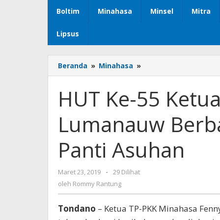
Boltim
Minahasa
Minsel
Mitra
Lipsus
Beranda
»
Minahasa
»
HUT
Ke-
55
HUT Ke-55 Ketua 
Ketua
TP-
Lumanauw Berbag
PKK,
Kel.Roring-
Lumanauw
Panti Asuhan
Berbagi
Kasih
Bersama
Maret 23, 2019
oleh
-
29 Dilihat
Tiga
Rommy
oleh
Rommy Rantung
Panti
Rantung
Asuhan
Tondano
– Ketua TP-PKK Minahasa Fenn