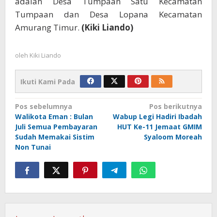
adalah Desa Tumpaan Satu Kecamatan
Tumpaan dan Desa Lopana Kecamatan
Amurang Timur.
(Kiki Liando)
oleh
Kiki Liando
Ikuti Kami Pada
Navigasi
Pos sebelumnya
Pos berikutnya
Walikota Eman : Bulan
Wabup Legi Hadiri Ibadah
pos
Juli Semua Pembayaran
HUT Ke-11 Jemaat GMIM
Sudah Memakai Sistim
Syaloom Moreah
Non Tunai