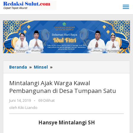
Lewati
ke
konten
Beranda
»
Minsel
»
Mintalangi
Ajak
Warga
Mintalangi Ajak Warga Kawal
Kawal
Pembangunan di Desa Tumpaan Satu
Pembangunan
di
Juni 14, 2019
oleh
-
69 Dilihat
Desa
Kiki
oleh
Kiki Liando
Tumpaan
Liando
Satu
Hansye Mintalangi SH