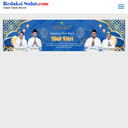
Lewati
ke
konten