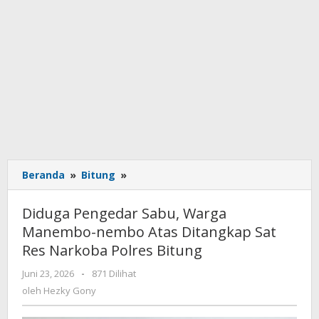
Beranda
»
Bitung
»
Diduga
Pengedar
Sabu,
Diduga Pengedar Sabu, Warga
Warga
Manembo-nembo Atas Ditangkap Sat
Manembo-
Res Narkoba Polres Bitung
nembo
Atas
Juni 23, 2026
oleh
-
871 Dilihat
Ditangkap
Hezky
oleh
Hezky Gony
Sat
Gony
Res