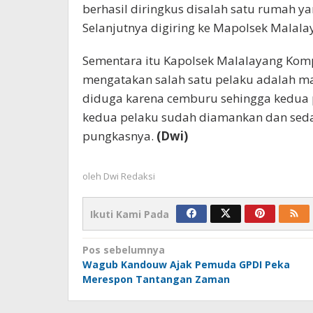
berhasil diringkus disalah satu rumah ya
Selanjutnya digiring ke Mapolsek Malalay
Sementara itu Kapolsek Malalayang Komp
mengatakan salah satu pelaku adalah ma
diduga karena cemburu sehingga kedua p
kedua pelaku sudah diamankan dan seda
pungkasnya.
(Dwi)
oleh
Dwi Redaksi
Ikuti Kami Pada
Navigasi
Pos sebelumnya
Wagub Kandouw Ajak Pemuda GPDI Peka
pos
Merespon Tantangan Zaman