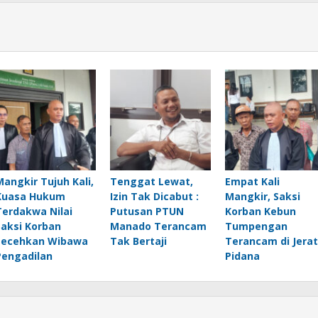
Mangkir Tujuh Kali,
Tenggat Lewat,
Empat Kali
Kuasa Hukum
Izin Tak Dicabut :
Mangkir, Saksi
Terdakwa Nilai
Putusan PTUN
Korban Kebun
Saksi Korban
Manado Terancam
Tumpengan
Lecehkan Wibawa
Tak Bertaji
Terancam di Jerat
Pengadilan
Pidana