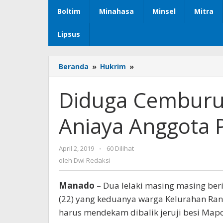
Boltim
Minahasa
Minsel
Mitra
Lipsus
Beranda
»
Hukrim
»
Diduga
Cemburu,
Dua
Diduga Cemburu
Pengangguran
Aniaya
Aniaya Anggota 
Anggota
Polda
Sulut
April 2, 2019
oleh
-
60 Dilihat
Dwi
oleh
Dwi Redaksi
Redaksi
Manado
– Dua lelaki masing masing beri
(22) yang keduanya warga Kelurahan Rano
harus mendekam dibalik jeruji besi Map