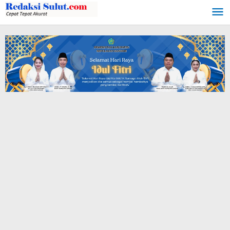
Lewati
ke
konten