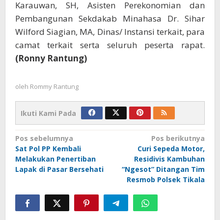
Karauwan, SH, Asisten Perekonomian dan
Pembangunan Sekdakab Minahasa Dr. Sihar
Wilford Siagian, MA, Dinas/ Instansi terkait, para
camat terkait serta seluruh peserta rapat.
(Ronny Rantung)
oleh
Rommy Rantung
Ikuti Kami Pada
Navigasi
Pos sebelumnya
Pos berikutnya
Sat Pol PP Kembali
Curi Sepeda Motor,
pos
Melakukan Penertiban
Residivis Kambuhan
Lapak di Pasar Bersehati
“Ngesot” Ditangan Tim
Resmob Polsek Tikala