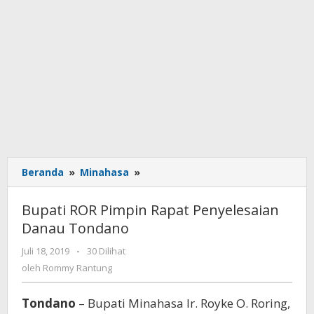
Beranda
»
Minahasa
»
Bupati
ROR
Pimpin
Bupati ROR Pimpin Rapat Penyelesaian
Rapat
Danau Tondano
Penyelesaian
Danau
Juli 18, 2019
oleh
-
30 Dilihat
Tondano
Rommy
oleh
Rommy Rantung
Rantung
Tondano
– Bupati Minahasa Ir. Royke O. Roring,