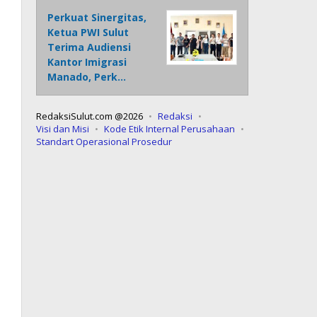
Perkuat Sinergitas,
Ketua PWI Sulut
Terima Audiensi
Kantor Imigrasi
Manado, Perk…
RedaksiSulut.com @2026
Redaksi
Visi dan Misi
Kode Etik Internal Perusahaan
Standart Operasional Prosedur