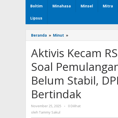
Boltim
Minahasa
Minsel
Mitra
Lipsus
Beranda
»
Minut
»
Aktivis
Kecam
RS
Aktivis Kecam R
Sentra
Medika
Soal Pemulangan
Minut
Soal
Pemulangan
Belum Stabil, DP
Pasien
BPJS
Bertindak
Diduga
Belum
Stabil,
November 25, 2025
oleh
-
0 Dilihat
DPRD
Tammy
oleh
Tammy Sakul
Sulut
Sakul