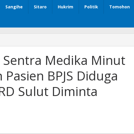
Sangihe
Sitaro
Hukrim
Politik
Tomohon
S Sentra Medika Minut
 Pasien BPJS Diduga
RD Sulut Diminta