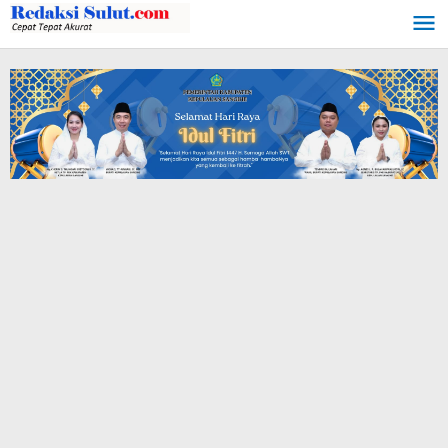
Lewati
ke
konten