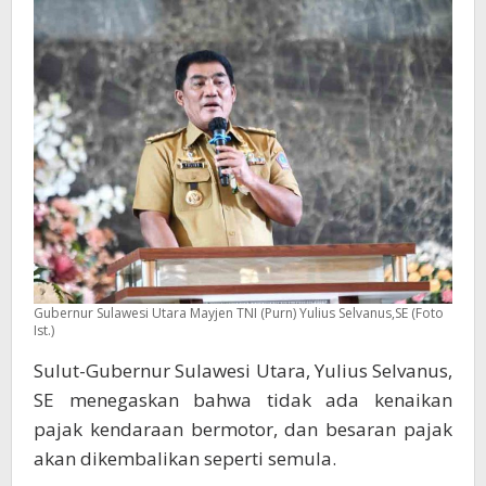
Keringanan
Pajak
Segera
Berlaku
Gubernur Sulawesi Utara Mayjen TNI (Purn) Yulius Selvanus,SE (Foto
Ist.)
Sulut-Gubernur Sulawesi Utara, Yulius Selvanus,
SE menegaskan bahwa tidak ada kenaikan
pajak kendaraan bermotor, dan besaran pajak
akan dikembalikan seperti semula.