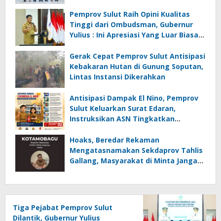
Instansi
Pemprov Sulut Raih Opini Kualitas
Tinggi dari Ombudsman, Gubernur
Yulius : Ini Apresiasi Yang Luar Biasa,
Tolak Ukur Pemerintah
Gerak Cepat Pemprov Sulut Antisipasi
Kebakaran Hutan di Gunung Soputan,
Lintas Instansi Dikerahkan
Antisipasi Dampak El Nino, Pemprov
Sulut Keluarkan Surat Edaran,
Instruksikan ASN Tingkatkan
Kewaspadaan Cegah Kebakaran
Hoaks, Beredar Rekaman
Mengatasnamakan Sekdaprov Tahlis
Gallang, Masyarakat di Minta Jangan
Mudah Percaya
Tiga Pejabat Pemprov Sulut
Dilantik, Gubernur Yulius