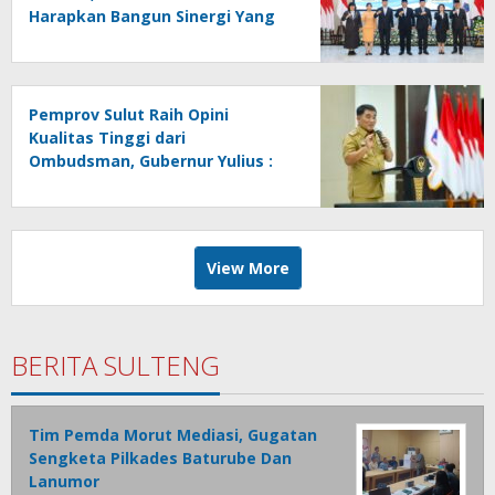
Harapkan Bangun Sinergi Yang
Lebih Kuat Antar Instansi
Pemprov Sulut Raih Opini
Kualitas Tinggi dari
Ombudsman, Gubernur Yulius :
Ini Apresiasi Yang Luar Biasa,
Tolak Ukur Pemerintah
View More
BERITA SULTENG
Tim Pemda Morut Mediasi, Gugatan
Sengketa Pilkades Baturube Dan
Lanumor