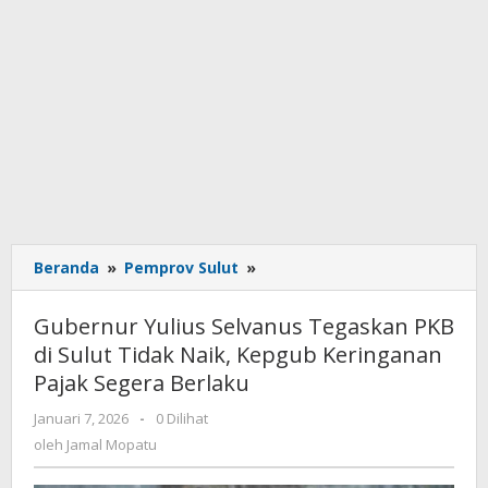
Beranda
»
Pemprov Sulut
»
Gubernur
Yulius
Selvanus
Gubernur Yulius Selvanus Tegaskan PKB
Tegaskan
di Sulut Tidak Naik, Kepgub Keringanan
PKB
Pajak Segera Berlaku
di
Sulut
Januari 7, 2026
oleh
-
0 Dilihat
Tidak
Jamal
oleh
Jamal Mopatu
Naik,
Mopatu
Kepgub