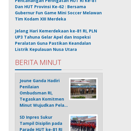
Pencanangan Peringatan HUT RI Ke-81
Dan HUT Provinsi Ke-62 : Bersama
Gubernur Fun Game Mini Soccer Melawan
Tim Kodam XIII Merdeka
Jelang Hari Kemerdekaan ke-81 RI, PLN
UP3 Tahuna Gelar Apel dan Inspeksi
Peralatan Guna Pastikan Keandalan
Listrik Kepulauan Nusa Utara
BERITA MINUT
Joune Ganda Hadiri
Penilaian
Ombudsman RI,
Tegaskan Komitmen
Minut Wujudkan Pela…
SD Inpres Sukur
Tampil Disiplin pada
Parade HUT ke-81 RI