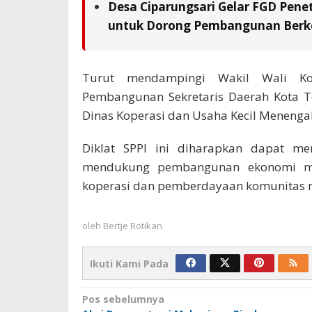
Desa Ciparungsari Gelar FGD Pene
untuk Dorong Pembangunan Berk
Turut mendampingi Wakil Wali Ko
Pembangunan Sekretaris Daerah Kota To
Dinas Koperasi dan Usaha Kecil Menenga
Diklat SPPI ini diharapkan dapat m
mendukung pembangunan ekonomi ma
koperasi dan pemberdayaan komunitas ne
oleh
Bertje Rotikan
Ikuti Kami Pada
Navigasi
Pos sebelumnya