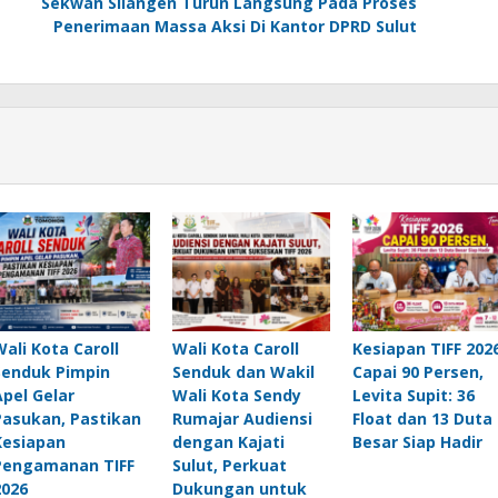
Sekwan Silangen Turun Langsung Pada Proses
Penerimaan Massa Aksi Di Kantor DPRD Sulut
Wali Kota Caroll
Wali Kota Caroll
Kesiapan TIFF 202
Senduk Pimpin
Senduk dan Wakil
Capai 90 Persen,
Apel Gelar
Wali Kota Sendy
Levita Supit: 36
Pasukan, Pastikan
Rumajar Audiensi
Float dan 13 Duta
Kesiapan
dengan Kajati
Besar Siap Hadir
Pengamanan TIFF
Sulut, Perkuat
2026
Dukungan untuk