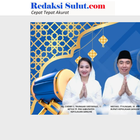
Lewati
ke
konten