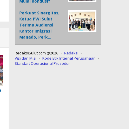
Mulai Kondusif
Perkuat Sinergitas,
Ketua PWI Sulut
Terima Audiensi
Kantor Imigrasi
Manado, Perk…
RedaksiSulut.com @2026
Redaksi
Visi dan Misi
Kode Etik Internal Perusahaan
Standart Operasional Prosedur
6