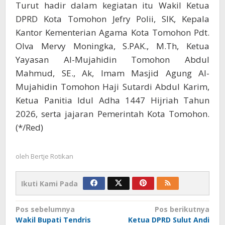
Turut hadir dalam kegiatan itu Wakil Ketua
DPRD Kota Tomohon Jefry Polii, SIK, Kepala
Kantor Kementerian Agama Kota Tomohon Pdt.
Olva Mervy Moningka, S.PAK., M.Th, Ketua
Yayasan Al-Mujahidin Tomohon Abdul
Mahmud, SE., Ak, Imam Masjid Agung Al-
Mujahidin Tomohon Haji Sutardi Abdul Karim,
Ketua Panitia Idul Adha 1447 Hijriah Tahun
2026, serta jajaran Pemerintah Kota Tomohon.
(*/Red)
oleh
Bertje Rotikan
Ikuti Kami Pada
Navigasi
Pos sebelumnya
Pos berikutnya
Wakil Bupati Tendris
Ketua DPRD Sulut Andi