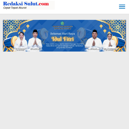
Lewati
ke
konten