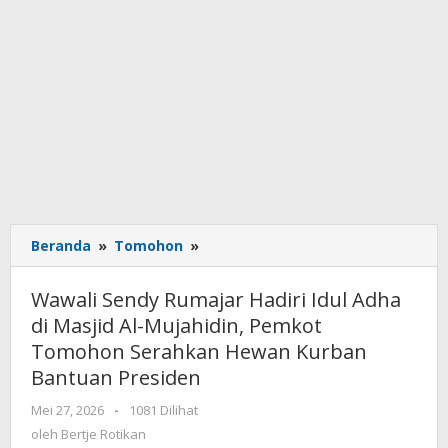
Beranda
»
Tomohon
»
Wawali
Sendy
Rumajar
Wawali Sendy Rumajar Hadiri Idul Adha
Hadiri
di Masjid Al-Mujahidin, Pemkot
Idul
Tomohon Serahkan Hewan Kurban
Adha
di
Bantuan Presiden
Masjid
Mei 27, 2026
oleh
-
1081 Dilihat
Al-
Bertje
oleh
Bertje Rotikan
Mujahidin,