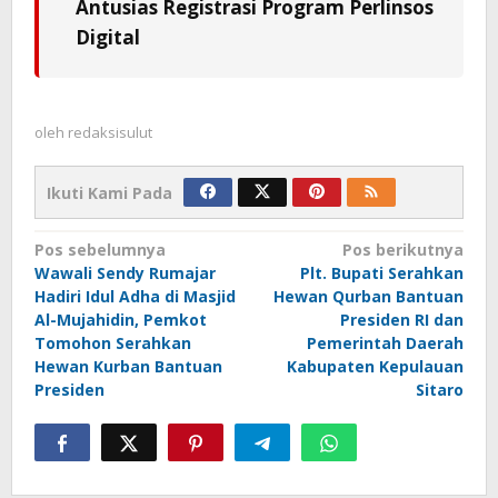
Antusias Registrasi Program Perlinsos
Digital
oleh
redaksisulut
Ikuti Kami Pada
Navigasi
Pos sebelumnya
Pos berikutnya
Wawali Sendy Rumajar
Plt. Bupati Serahkan
pos
Hadiri Idul Adha di Masjid
Hewan Qurban Bantuan
Al-Mujahidin, Pemkot
Presiden RI dan
Tomohon Serahkan
Pemerintah Daerah
Hewan Kurban Bantuan
Kabupaten Kepulauan
Presiden
Sitaro