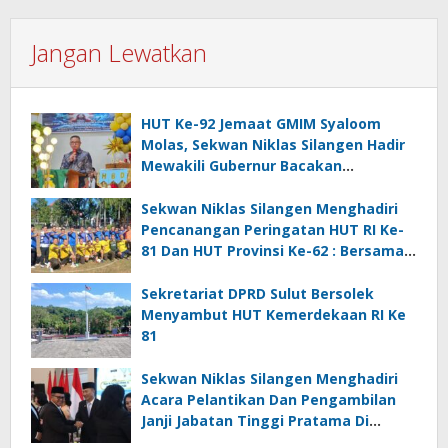
Jangan Lewatkan
HUT Ke-92 Jemaat GMIM Syaloom
Molas, Sekwan Niklas Silangen Hadir
Mewakili Gubernur Bacakan
Sambutan
Sekwan Niklas Silangen Menghadiri
Pencanangan Peringatan HUT RI Ke-
81 Dan HUT Provinsi Ke-62 : Bersama
Gubernur Fun Game Mini Soccer
Melawan Tim Kodam XIII Merdeka
Sekretariat DPRD Sulut Bersolek
Menyambut HUT Kemerdekaan RI Ke
81
Sekwan Niklas Silangen Menghadiri
Acara Pelantikan Dan Pengambilan
Janji Jabatan Tinggi Pratama Di
Lingkungan Pemprov Sulut : Turut