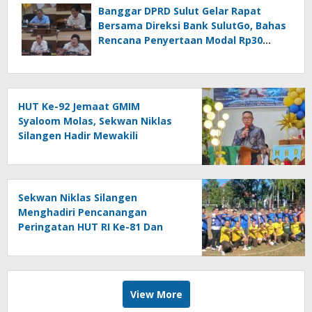
Berikan Ucapan Selamat
Banggar DPRD Sulut Gelar Rapat
Bersama Direksi Bank SulutGo, Bahas
Rencana Penyertaan Modal Rp30
Miliar pada KUA-PPAS 2027
HUT Ke-92 Jemaat GMIM
Syaloom Molas, Sekwan Niklas
Silangen Hadir Mewakili
Gubernur Bacakan Sambutan
Sekwan Niklas Silangen
Menghadiri Pencanangan
Peringatan HUT RI Ke-81 Dan
HUT Provinsi Ke-62 : Bersama
Gubernur Fun Game Mini Soccer
Melawan Tim Kodam XIII
Merdeka
View More