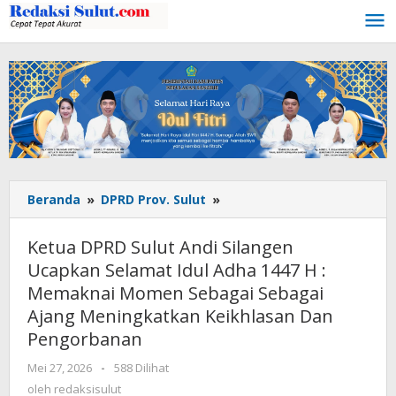
Lewati
ke
konten
Beranda
»
DPRD Prov. Sulut
»
Ketua
DPRD
Sulut
Ketua DPRD Sulut Andi Silangen
Andi
Ucapkan Selamat Idul Adha 1447 H :
Silangen
Memaknai Momen Sebagai Sebagai
Ucapkan
Selamat
Ajang Meningkatkan Keikhlasan Dan
Idul
Pengorbanan
Adha
1447
Mei 27, 2026
oleh
-
588 Dilihat
redaksisulut
H
oleh
redaksisulut