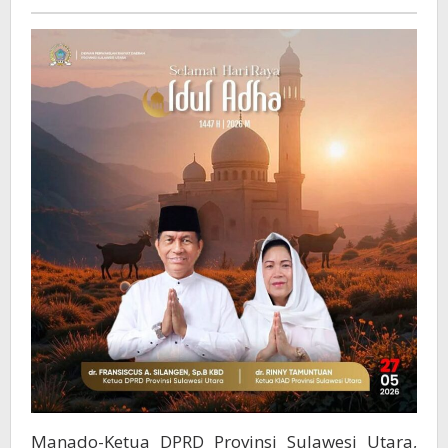
:
Memaknai
Momen
Sebagai
Sebagai
Ajang
Meningkatkan
Keikhlasan
Dan
Pengorbanan
Manado-Ketua DPRD Provinsi Sulawesi Utara,