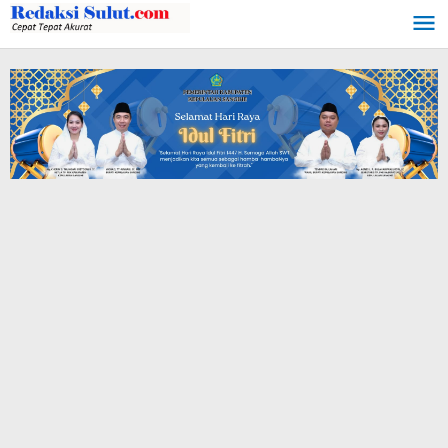
Lewati
ke
konten