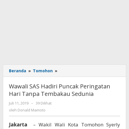
Beranda
»
Tomohon
»
Wawali
SAS
Hadiri
Wawali SAS Hadiri Puncak Peringatan
Puncak
Hari Tanpa Tembakau Sedunia
Peringatan
Hari
Juli 11, 2019
oleh
-
39 Dilihat
Tanpa
Donald
oleh
Donald Mamoto
Tembakau
Mamoto
Sedunia
Jakarta
– Wakil Wali Kota Tomohon Syerly