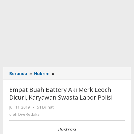
Beranda
»
Hukrim
»
Empat
Buah
Battery
Empat Buah Battery Aki Merk Leoch
Aki
Dicuri, Karyawan Swasta Lapor Polisi
Merk
Leoch
Juli 11, 2019
oleh
-
51 Dilihat
Dicuri,
Dwi
oleh
Dwi Redaksi
Karyawan
Redaksi
Swasta
Ilustrasi
Lapor