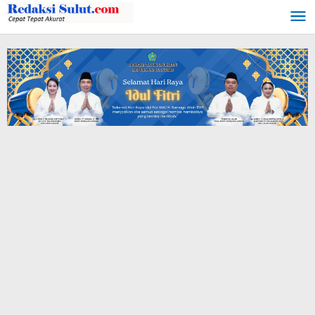
Lewati
ke
konten