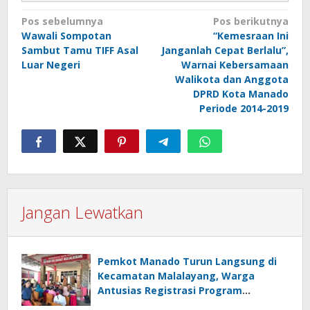
Navigasi
Pos sebelumnya
Pos berikutnya
Wawali Sompotan
“Kemesraan Ini
pos
Sambut Tamu TIFF Asal
Janganlah Cepat Berlalu”,
Luar Negeri
Warnai Kebersamaan
Walikota dan Anggota
DPRD Kota Manado
Periode 2014-2019
Jangan Lewatkan
Pemkot Manado Turun Langsung di
Kecamatan Malalayang, Warga
Antusias Registrasi Program
Perlinsos Digital