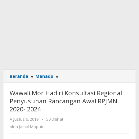
Beranda
»
Manado
»
Wawali
Mor
Hadiri
Wawali Mor Hadiri Konsultasi Regional
Konsultasi
Penyusunan Rancangan Awal RPJMN
Regional
2020- 2024
Penyusunan
Rancangan
Agustus 6, 2019
oleh
-
50 Dilihat
Awal
Jamal
oleh
Jamal Mopatu
RPJMN
Mopatu
2020-