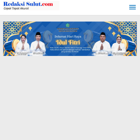
Lewati
ke
konten