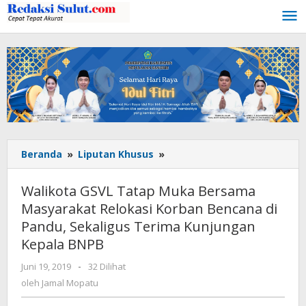
Lewati
ke
konten
Beranda
»
Liputan Khusus
»
Walikota
GSVL
Tatap
Walikota GSVL Tatap Muka Bersama
Muka
Masyarakat Relokasi Korban Bencana di
Bersama
Pandu, Sekaligus Terima Kunjungan
Masyarakat
Relokasi
Kepala BNPB
Korban
Juni 19, 2019
oleh
-
32 Dilihat
Bencana
Jamal
oleh
Jamal Mopatu
di
Mopatu
Pandu,