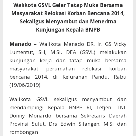
Sekaligus
Walikota GSVL Gelar Tatap Muka Bersama
Terima
Masyarakat Relokasi Korban Bencana 2014,
Kunjungan
Sekaligus Menyambut dan Menerima
Kepala
BNPB
Kunjungan Kepala BNPB
Manado
– Walikota Manado DR. Ir. GS Vicky
Lumentut, SH, M.Si, DEA (GSVL) melakukan
kunjungan kerja dan tatap muka bersama
masyarakat perumahan relokasi korban
bencana 2014, di Kelurahan Pandu, Rabu
(19/06/2019).
Walikota GSVL sekaligus menyambut dan
mendampingi Kepala BNPB RI, Letjen. TNI.
Donny Monardo bersama Sekretaris Daerah
Provinsi Sulut, Drs Edwin Silangen, M.Si dan
rombongan