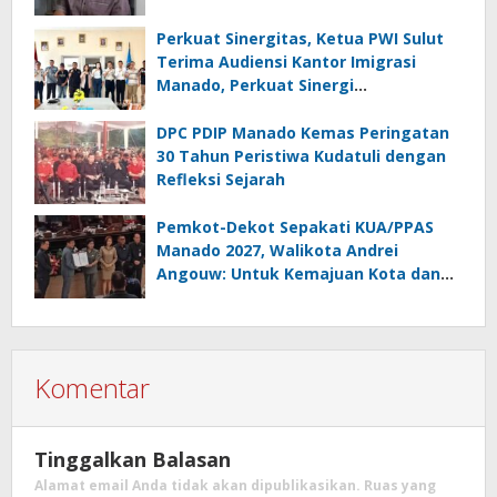
Perkuat Sinergitas, Ketua PWI Sulut
Terima Audiensi Kantor Imigrasi
Manado, Perkuat Sinergi
Penyebarluasan Informasi
Keimigrasian
DPC PDIP Manado Kemas Peringatan
30 Tahun Peristiwa Kudatuli dengan
Refleksi Sejarah
Pemkot-Dekot Sepakati KUA/PPAS
Manado 2027, Walikota Andrei
Angouw: Untuk Kemajuan Kota dan
Kesejahteraan Masyarakat
Komentar
Tinggalkan Balasan
Alamat email Anda tidak akan dipublikasikan.
Ruas yang