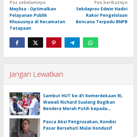
Navigasi
Pos sebelumnya
Pos berikutnya
Meylisa : Optimalkan
Sekdaprov Edwin Hadiri
pos
Pelayanan Publik
Rakor Pengelolaan
Khususnya di Kecamatan
Bencana Terpadu BNPB
Tatapaan
Jangan Lewatkan
Sambut HUT ke-81 Kemerdekaan RI,
Wawali Richard Sualang Bagikan
Bendera Merah Putih kepada
Masyarakat
Pasca Aksi Pengrusakan, Kondisi
Pasar Bersehati Mulai Kondusif