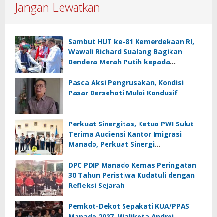
Jangan Lewatkan
Sambut HUT ke-81 Kemerdekaan RI,
Wawali Richard Sualang Bagikan
Bendera Merah Putih kepada
Masyarakat
Pasca Aksi Pengrusakan, Kondisi
Pasar Bersehati Mulai Kondusif
Perkuat Sinergitas, Ketua PWI Sulut
Terima Audiensi Kantor Imigrasi
Manado, Perkuat Sinergi
Penyebarluasan Informasi
Keimigrasian
DPC PDIP Manado Kemas Peringatan
30 Tahun Peristiwa Kudatuli dengan
Refleksi Sejarah
Pemkot-Dekot Sepakati KUA/PPAS
Manado 2027, Walikota Andrei