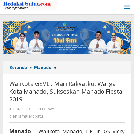
Lewati
ke
konten
Beranda
»
Manado
»
Walikota
GSVL
:
Walikota GSVL : Mari Rakyatku, Warga
Mari
Kota Manado, Sukseskan Manado Fiesta
Rakyatku,
2019
Warga
Kota
Juli 24, 2019
oleh
-
21 Dilihat
Manado,
Jamal
oleh
Jamal Mopatu
Sukseskan
Mopatu
Manado
Fiesta
Manado
– Walikota Manado, DR. Ir. GS Vicky