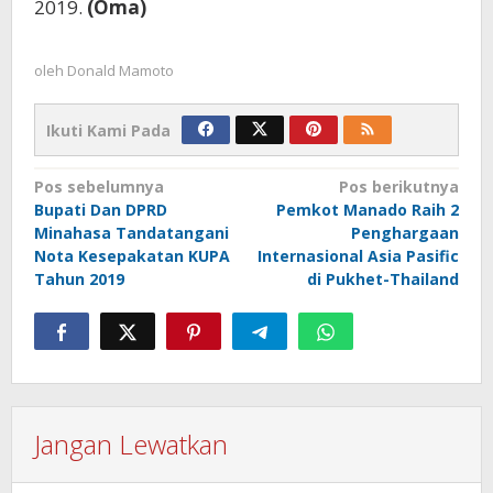
2019.
(Oma)
oleh
Donald Mamoto
Ikuti Kami Pada
Navigasi
Pos sebelumnya
Pos berikutnya
Bupati Dan DPRD
Pemkot Manado Raih 2
pos
Minahasa Tandatangani
Penghargaan
Nota Kesepakatan KUPA
Internasional Asia Pasific
Tahun 2019
di Pukhet-Thailand
Jangan Lewatkan