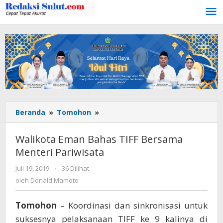
Lewati
ke
konten
Beranda
»
Tomohon
»
Walikota
Eman
Bahas
Walikota Eman Bahas TIFF Bersama
TIFF
Menteri Pariwisata
Bersama
Menteri
Juli 19, 2019
oleh
-
36 Dilihat
Pariwisata
Donald
oleh
Donald Mamoto
Mamoto
Tomohon
– Koordinasi dan sinkronisasi untuk
suksesnya pelaksanaan TIFF ke 9 kalinya di