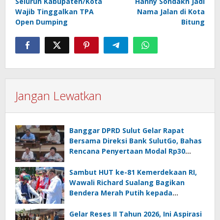
Seluruh Kabupaten/Kota
Hanny Sondakh Jadi
Wajib Tinggalkan TPA
Nama Jalan di Kota
Open Dumping
Bitung
Jangan Lewatkan
Banggar DPRD Sulut Gelar Rapat
Bersama Direksi Bank SulutGo, Bahas
Rencana Penyertaan Modal Rp30
Miliar pada KUA-PPAS 2027
Sambut HUT ke-81 Kemerdekaan RI,
Wawali Richard Sualang Bagikan
Bendera Merah Putih kepada
Masyarakat
Gelar Reses II Tahun 2026, Ini Aspirasi