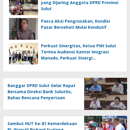
yang Dijaring Anggota DPRD Provinsi
Sulut
Pasca Aksi Pengrusakan, Kondisi
Pasar Bersehati Mulai Kondusif
Perkuat Sinergitas, Ketua PWI Sulut
Terima Audiensi Kantor Imigrasi
Manado, Perkuat Sinergi
Penyebarluasan Informasi
Keimigrasian
Banggar DPRD Sulut Gelar Rapat
Bersama Direksi Bank SulutGo,
Bahas Rencana Penyertaan
Modal Rp30 Miliar pada KUA-
PPAS 2027
Sambut HUT ke-81 Kemerdekaan
RI, Wawali Richard Sualang