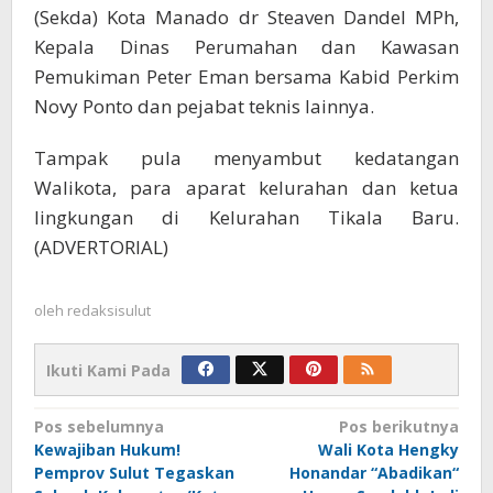
(Sekda) Kota Manado dr Steaven Dandel MPh,
Kepala Dinas Perumahan dan Kawasan
Pemukiman Peter Eman bersama Kabid Perkim
Novy Ponto dan pejabat teknis lainnya.
Tampak pula menyambut kedatangan
Walikota, para aparat kelurahan dan ketua
lingkungan di Kelurahan Tikala Baru.
(ADVERTORIAL)
oleh
redaksisulut
Ikuti Kami Pada
Navigasi
Pos sebelumnya
Pos berikutnya
Kewajiban Hukum!
Wali Kota Hengky
pos
Pemprov Sulut Tegaskan
Honandar “Abadikan“