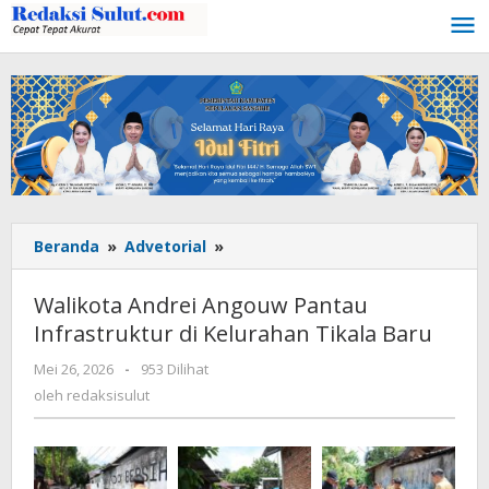
Lewati
ke
konten
Beranda
»
Advetorial
»
Walikota
Andrei
Angouw
Walikota Andrei Angouw Pantau
Pantau
Infrastruktur di Kelurahan Tikala Baru
Infrastruktur
di
Mei 26, 2026
oleh
-
953 Dilihat
Kelurahan
redaksisulut
oleh
redaksisulut
Tikala
Baru