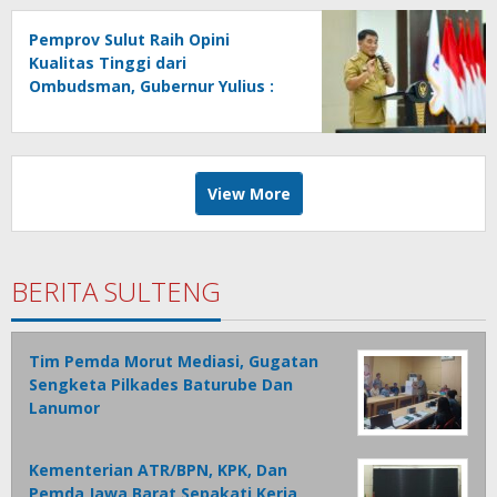
Pemprov Sulut Raih Opini
Kualitas Tinggi dari
Ombudsman, Gubernur Yulius :
Ini Apresiasi Yang Luar Biasa,
Tolak Ukur Pemerintah
View More
BERITA SULTENG
Tim Pemda Morut Mediasi, Gugatan
Sengketa Pilkades Baturube Dan
Lanumor
Kementerian ATR/BPN, KPK, Dan
Pemda Jawa Barat Sepakati Kerja