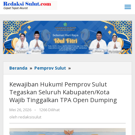
Lewati
ke
konten
Beranda
»
Pemprov Sulut
»
Kewajiban
Hukum!
Pemprov
Kewajiban Hukum! Pemprov Sulut
Sulut
Tegaskan Seluruh Kabupaten/Kota
Tegaskan
Wajib Tinggalkan TPA Open Dumping
Seluruh
Kabupaten/Kota
Mei 26, 2026
oleh
-
1266 Dilihat
Wajib
redaksisulut
oleh
redaksisulut
Tinggalkan
TPA
Open