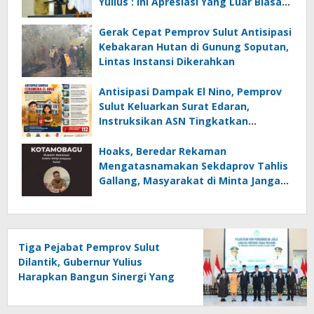
Yulius : Ini Apresiasi Yang Luar Biasa,
Tolak Ukur Pemerintah
Gerak Cepat Pemprov Sulut Antisipasi
Kebakaran Hutan di Gunung Soputan,
Lintas Instansi Dikerahkan
Antisipasi Dampak El Nino, Pemprov
Sulut Keluarkan Surat Edaran,
Instruksikan ASN Tingkatkan
Kewaspadaan Cegah Kebakaran
Hoaks, Beredar Rekaman
Mengatasnamakan Sekdaprov Tahlis
Gallang, Masyarakat di Minta Jangan
Mudah Percaya
Tiga Pejabat Pemprov Sulut
Dilantik, Gubernur Yulius
Harapkan Bangun Sinergi Yang
Lebih Kuat Antar Instansi