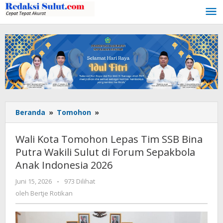
Lewati
ke
konten
Beranda
»
Tomohon
»
Wali
Kota
Tomohon
Wali Kota Tomohon Lepas Tim SSB Bina
Lepas
Putra Wakili Sulut di Forum Sepakbola
Tim
Anak Indonesia 2026
SSB
Bina
Juni 15, 2026
oleh
-
973 Dilihat
Putra
Bertje
oleh
Bertje Rotikan
Wakili
Rotikan
Sulut
di