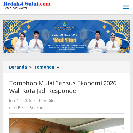
Lewati
ke
konten
Beranda
»
Tomohon
»
Tomohon
Mulai
Sensus
Tomohon Mulai Sensus Ekonomi 2026,
Ekonomi
Wali Kota Jadi Responden
2026,
Wali
Juni 15, 2026
oleh
-
1063 Dilihat
Kota
Bertje
oleh
Bertje Rotikan
Jadi
Rotikan
Responden