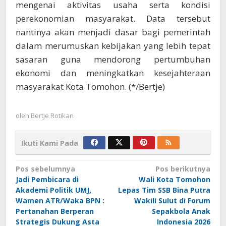
mengenai aktivitas usaha serta kondisi
perekonomian masyarakat. Data tersebut
nantinya akan menjadi dasar bagi pemerintah
dalam merumuskan kebijakan yang lebih tepat
sasaran guna mendorong pertumbuhan
ekonomi dan meningkatkan kesejahteraan
masyarakat Kota Tomohon. (*/Bertje)
oleh
Bertje Rotikan
Ikuti Kami Pada
Navigasi
Pos sebelumnya
Pos berikutnya
Jadi Pembicara di
Wali Kota Tomohon
pos
Akademi Politik UMJ,
Lepas Tim SSB Bina Putra
Wamen ATR/Waka BPN :
Wakili Sulut di Forum
Pertanahan Berperan
Sepakbola Anak
Strategis Dukung Asta
Indonesia 2026