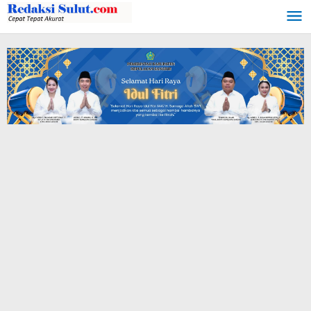
Lewati
ke
konten