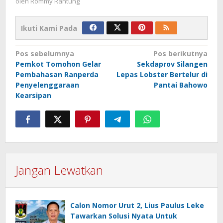
oleh
Rommy Rantung
Ikuti Kami Pada
Navigasi
Pos sebelumnya
Pos berikutnya
Pemkot Tomohon Gelar
Sekdaprov Silangen
pos
Pembahasan Ranperda
Lepas Lobster Bertelur di
Penyelenggaraan
Pantai Bahowo
Kearsipan
Jangan Lewatkan
Calon Nomor Urut 2, Lius Paulus Leke
Tawarkan Solusi Nyata Untuk