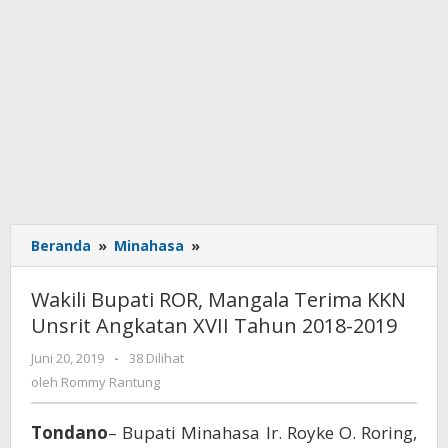
Beranda
»
Minahasa
»
Wakili
Bupati
ROR,
Wakili Bupati ROR, Mangala Terima KKN
Mangala
Unsrit Angkatan XVII Tahun 2018-2019
Terima
KKN
Juni 20, 2019
oleh
-
38 Dilihat
Unsrit
Rommy
oleh
Rommy Rantung
Angkatan
Rantung
XVII
Tondano
– Bupati Minahasa Ir. Royke O. Roring,
Tahun