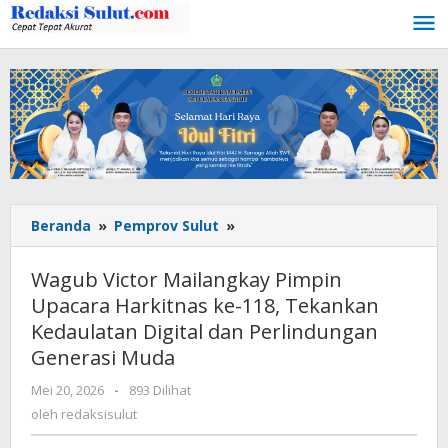
Lewati
ke
konten
Beranda
»
Pemprov Sulut
»
Wagub
Victor
Mailangkay
Wagub Victor Mailangkay Pimpin
Pimpin
Upacara Harkitnas ke-118, Tekankan
Upacara
Kedaulatan Digital dan Perlindungan
Harkitnas
ke-
Generasi Muda
118,
Mei 20, 2026
oleh
-
893 Dilihat
Tekankan
redaksisulut
oleh
redaksisulut
Kedaulatan
Digital