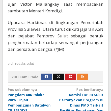
ujar Victor Mailangkay saat membacakan
sambutan Menteri Komdigi.
Upacara Harkitnas di lingkungan Pemerintah
Provinsi Sulawesi Utara turut diikuti jajaran ASN
dan pejabat Pemprov Sulut sebagai bentuk
penghormatan terhadap semangat perjuangan
dan persatuan bangsa. (*JM)
oleh
redaksisulut
Ikuti Kami Pada
Navigasi
Pos sebelumnya
Pos berikutnya
Pangdam XIII/Palaka
Komisi I DPRD Sulut
pos
Wira Tinjau
Pertanyakan Program Di
Pembangunan Batalyon
Dinas PMD Terkait
TP 825/GYS
Fasilitas Penetapan Dan