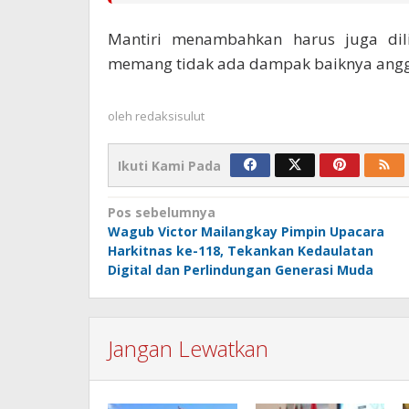
Mantiri menambahkan harus juga dil
memang tidak ada dampak baiknya anggar
oleh
redaksisulut
Ikuti Kami Pada
Navigasi
Pos sebelumnya
Wagub Victor Mailangkay Pimpin Upacara
pos
Harkitnas ke-118, Tekankan Kedaulatan
Digital dan Perlindungan Generasi Muda
Jangan Lewatkan