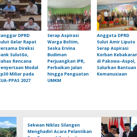
Banggar DPRD
Serap Aspirasi
Anggota DPRD
Sulut Gelar Rapat
Warga Boltim,
Sulut Amir Liputo
Bersama Direksi
Seska Ervina
Serap Aspirasi
Bank SulutGo,
Budiman
Korban Kebakara
Bahas Rencana
Perjuangkan IPR,
di Pakowa–Aspol,
Penyertaan Modal
Perbaikan Jalan
Salurkan Bantuan
Rp30 Miliar pada
hingga Penguatan
Kemanusiaan
KUA-PPAS 2027
UMKM
Sekwan Niklas Silangen
Menghadiri Acara Pelantikan