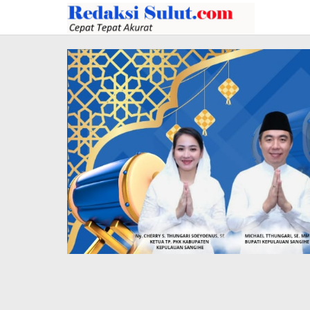
Lewati
ke
konten