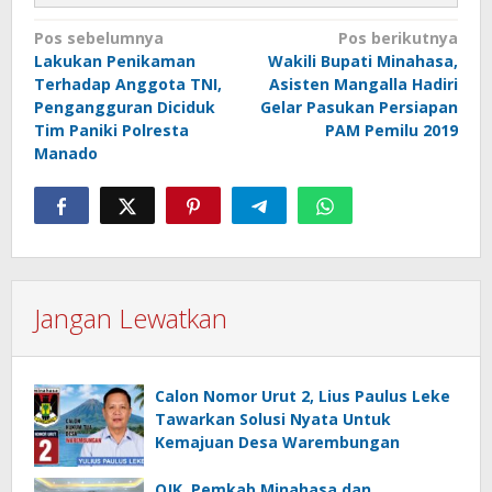
Navigasi
Pos sebelumnya
Pos berikutnya
Lakukan Penikaman
Wakili Bupati Minahasa,
pos
Terhadap Anggota TNI,
Asisten Mangalla Hadiri
Pengangguran Diciduk
Gelar Pasukan Persiapan
Tim Paniki Polresta
PAM Pemilu 2019
Manado
Jangan Lewatkan
Calon Nomor Urut 2, Lius Paulus Leke
Tawarkan Solusi Nyata Untuk
Kemajuan Desa Warembungan
OJK, Pemkab Minahasa dan