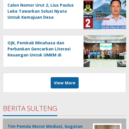
Calon Nomor Urut 2, Lius Paulus
Leke Tawarkan Solusi Nyata
Untuk Kemajuan Desa
Warembungan
OJK, Pemkab Minahasa dan
Perbankan Gencarkan Literasi
Keuangan Untuk UMKM di
Tondano
View More
BERITA SULTENG
Tim Pemda Morut Mediasi, Gugatan