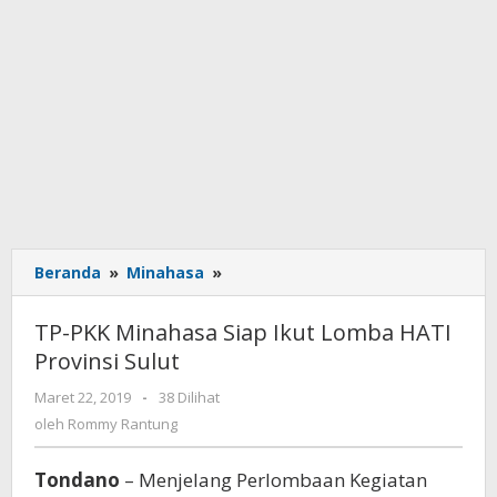
Beranda
»
Minahasa
»
TP-
PKK
Minahasa
TP-PKK Minahasa Siap Ikut Lomba HATI
Siap
Provinsi Sulut
Ikut
Lomba
Maret 22, 2019
oleh
-
38 Dilihat
HATI
Rommy
oleh
Rommy Rantung
Provinsi
Rantung
Sulut
Tondano
– Menjelang Perlombaan Kegiatan