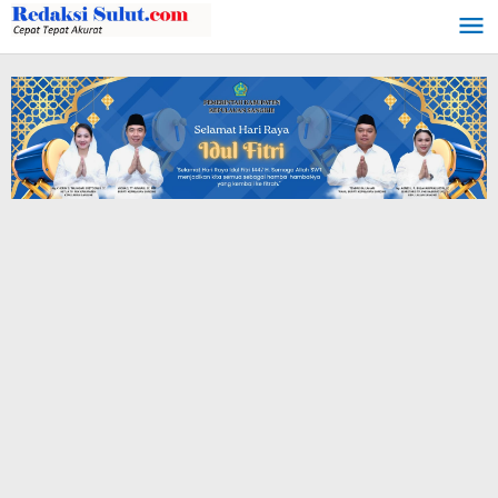
Lewati
ke
konten