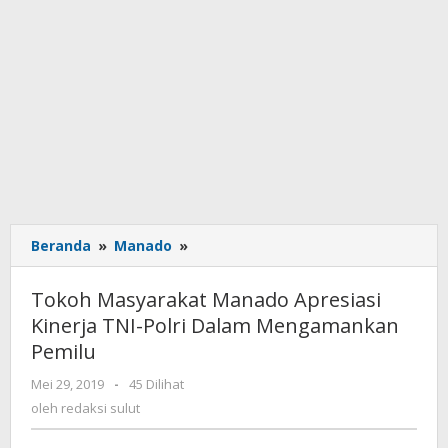
Beranda
»
Manado
»
Tokoh
Masyarakat
Manado
Tokoh Masyarakat Manado Apresiasi
Apresiasi
Kinerja TNI-Polri Dalam Mengamankan
Kinerja
Pemilu
TNI-
Polri
Mei 29, 2019
oleh
-
45 Dilihat
Dalam
redaksi
oleh
redaksi sulut
Mengamankan
sulut
Pemilu