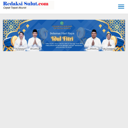
Lewati
ke
konten