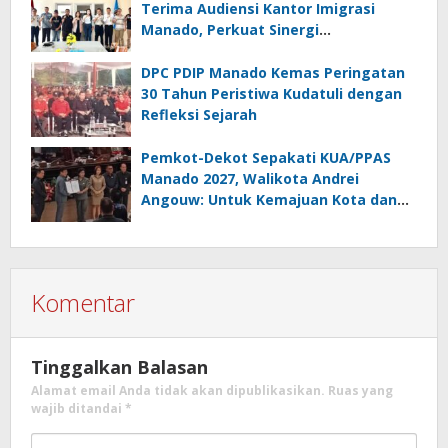
Terima Audiensi Kantor Imigrasi
Manado, Perkuat Sinergi
Penyebarluasan Informasi
Keimigrasian
DPC PDIP Manado Kemas Peringatan
30 Tahun Peristiwa Kudatuli dengan
Refleksi Sejarah
Pemkot-Dekot Sepakati KUA/PPAS
Manado 2027, Walikota Andrei
Angouw: Untuk Kemajuan Kota dan
Kesejahteraan Masyarakat
Komentar
Tinggalkan Balasan
Alamat email Anda tidak akan dipublikasikan.
Ruas yang
wajib ditandai
*