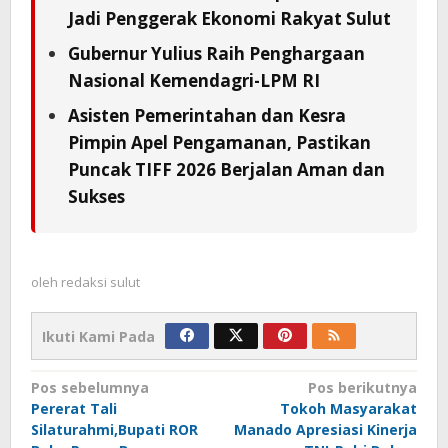
Jadi Penggerak Ekonomi Rakyat Sulut
Gubernur Yulius Raih Penghargaan
Nasional Kemendagri-LPM RI
Asisten Pemerintahan dan Kesra
Pimpin Apel Pengamanan, Pastikan
Puncak TIFF 2026 Berjalan Aman dan
Sukses
oleh
redaksi sulut
Ikuti Kami Pada
Navigasi
Pos sebelumnya
Pos berikutnya
Pererat Tali
Tokoh Masyarakat
pos
Silaturahmi,Bupati ROR
Manado Apresiasi Kinerja