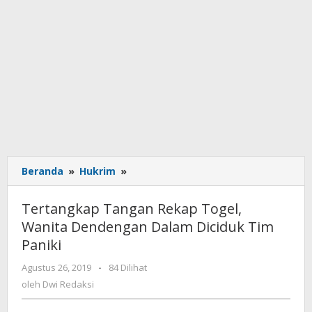
Beranda
»
Hukrim
»
Tertangkap
Tangan
Rekap
Tertangkap Tangan Rekap Togel,
Togel,
Wanita Dendengan Dalam Diciduk Tim
Wanita
Paniki
Dendengan
Dalam
Agustus 26, 2019
oleh
-
84 Dilihat
Diciduk
Dwi
oleh
Dwi Redaksi
Tim
Redaksi
Paniki