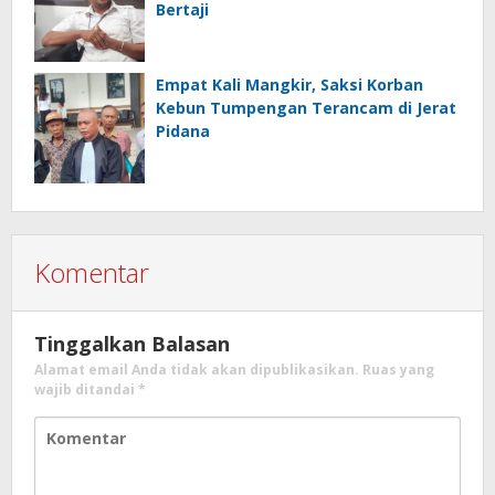
Bertaji
Empat Kali Mangkir, Saksi Korban
Kebun Tumpengan Terancam di Jerat
Pidana
Komentar
Tinggalkan Balasan
Alamat email Anda tidak akan dipublikasikan.
Ruas yang
wajib ditandai
*