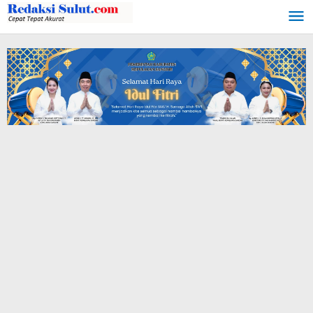
Lewati
ke
konten