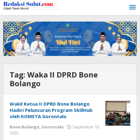
Lewati
ke
konten
Tag:
Waka II DPRD Bone
Bolango
Wakil Ketua II DPRD Bone Bolango
Hadiri Peluncuran Program SkillHub
oleh KOMETA Gorontalo
Bone Bolango
,
Gorontalo
September 10,
2025
oleh
Admin